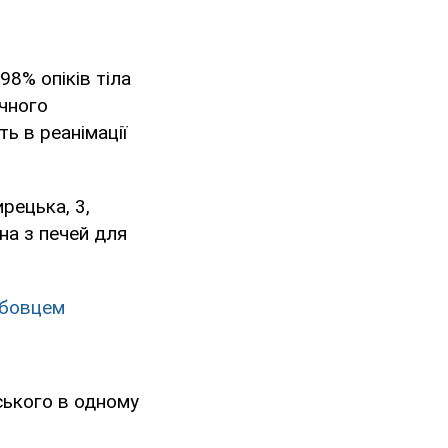
98% опіків тіла
ічного
ь в реанімації
рецька, 3,
на з печей для
жбовцем
рського в одному