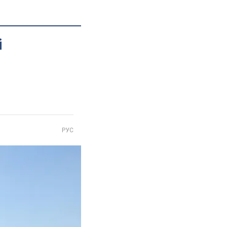
і
РУС