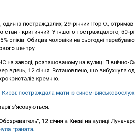
 один із постраждалих, 29-річний Ігор О., отримав 
го стан - критичний. У іншого постраждалого, 50-р
65% опіків. Обидва чоловіки на сьогодні перебувают
ового центру.
С на заводі, розташованому на вулиці Північно-Си
вер вдень, 12 січня. Встановлено, що вибухнула од
крокристалів кремнію.
у Києві: постраждала мати із сином-військовослу
арії з'ясовуються.
Обозреватель", 12 січня в Києві на вулиці Лунача
нула граната.