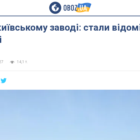
київському заводі: стали відом
і
27
14,1 т.