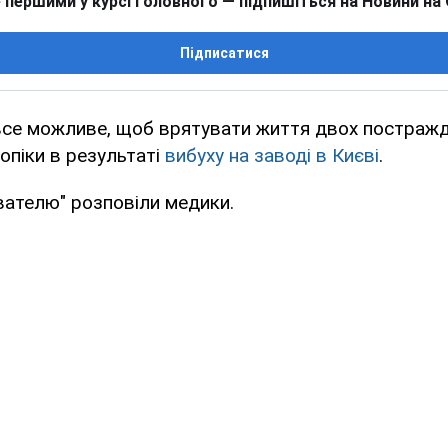
 першими у курсі головного — підпишіться на Новини на
Підписатися
все можливе, щоб врятувати життя двох постражда
опіки в результаті
вибуху на заводі в Києві
.
вателю" розповіли медики.