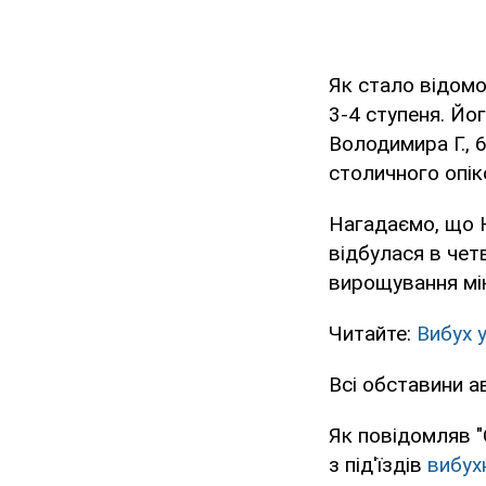
Як стало відомо,
3-4 ступеня. Йо
Володимира Г., 
столичного опік
Нагадаємо, що Н
відбулася в чет
вирощування мі
Читайте:
Вибух 
Всі обставини ав
Як повідомляв "
з під'їздів
вибух