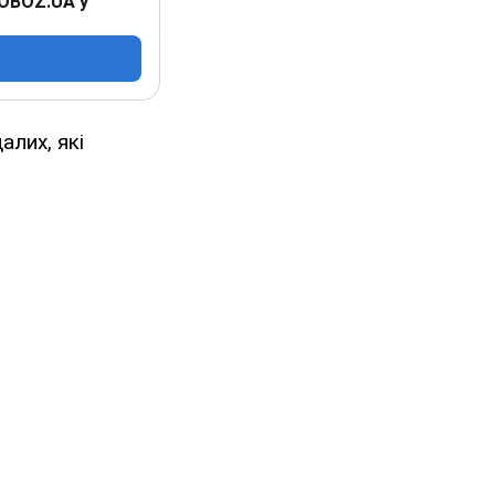
 OBOZ.UA у
лих, які