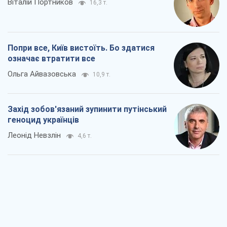
Віталій Портников
16,3 т.
Попри все, Київ вистоїть. Бо здатися
означає втратити все
Ольга Айвазовська
10,9 т.
Захід зобов'язаний зупинити путінський
геноцид українців
Леонід Невзлін
4,6 т.