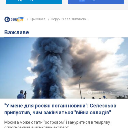
Кримінал
Поруч із залізничною...
Важливе
"У мене для росіян погані новини": Селезньов
припустив, чим закінчиться "війна складів"
Москва може стати "островом" і зануритися в темряву,
спрогнозував військовий експерт