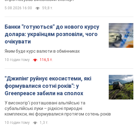
5.08.2026 16:00
59,8 т.
Банки "готуються" до нового курсу
долара: українцям розповіли, чого
очікувати
Яким буде курс валюти в обмінниках
10 годин тому
116,5 т.
"Джипінг руйнує екосистеми, які
формувалися сотні років": у
Greenpeace забили на сполох
У високогір'ї розташовані альпійські та
субальпійські луки – рідкісні природні
комплекси, які формувалися протягом сотень років
10 годин тому
1,3 т.