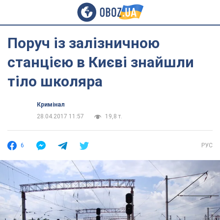
Поруч із залізничною
станцією в Києві знайшли
тіло школяра
Кримінал
28.04.2017 11:57
19,8 т.
6
РУС