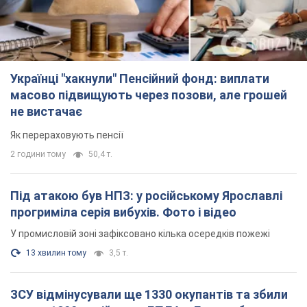
Українці "хакнули" Пенсійний фонд: виплати
масово підвищують через позови, але грошей
не вистачає
Як перераховують пенсії
2 години тому
50,4 т.
Під атакою був НПЗ: у російському Ярославлі
прогриміла серія вибухів. Фото і відео
У промисловій зоні зафіксовано кілька осередків пожежі
13 хвилин тому
3,5 т.
ЗСУ відмінусували ще 1330 окупантів та збили