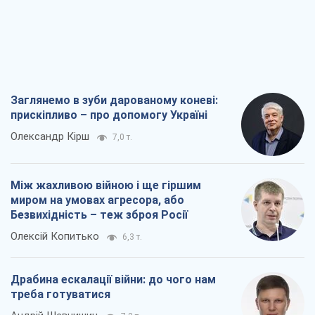
Заглянемо в зуби дарованому коневі:
прискіпливо – про допомогу Україні
Олександр Кірш
7,0 т.
Між жахливою війною і ще гіршим
миром на умовах агресора, або
Безвихідність – теж зброя Росії
Олексій Копитько
6,3 т.
Драбина ескалації війни: до чого нам
треба готуватися