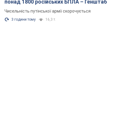
понад 1800 російських БПЛА – Генштаб
Чисельність путінської армії скорочується
3 години тому
16,3 т.