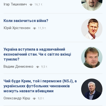
Ігар Тишкевич
16,1 т.
Коли закінчиться війна?
Юрій Хрістензен
11,9 т.
Україна вступила в надзвичайний
економічний стан. Чи є світло вкінці
тунелю?
Вадим Денисенко
9,5 т.
Чий буде Крим, той і переможе (NSJ), а
українських футбольних чиновників
можуть назвати вбивцями
Олександр Кірш
9,0 т.