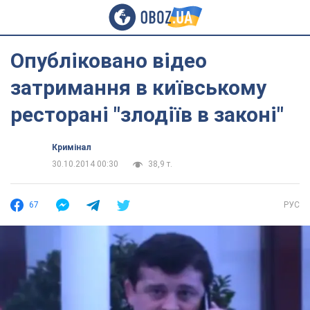
Опубліковано відео
затримання в київському
ресторані "злодіїв в законі"
Кримінал
30.10.2014 00:30
38,9 т.
67
РУС