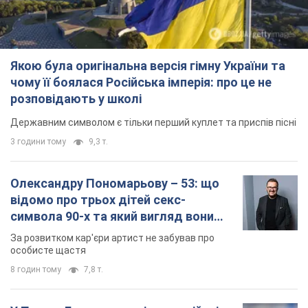
Якою була оригінальна версія гімну України та
чому її боялася Російська імперія: про це не
розповідають у школі
Державним символом є тільки перший куплет та приспів пісні
3 години тому
9,3 т.
Олександру Пономарьову – 53: що
відомо про трьох дітей секс-
символа 90-х та який вигляд вони
мають
За розвитком кар'єри артист не забував про
особисте щастя
8 годин тому
7,8 т.