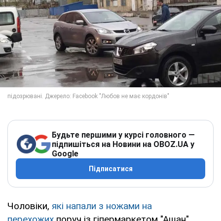
Будьте першими у курсі головного —
підпишіться на Новини на OBOZ.UA у
Google
Підписатися
Чоловіки,
які напали з ножами на
перехожих
поруч із гіпермаркетом "Ашан"