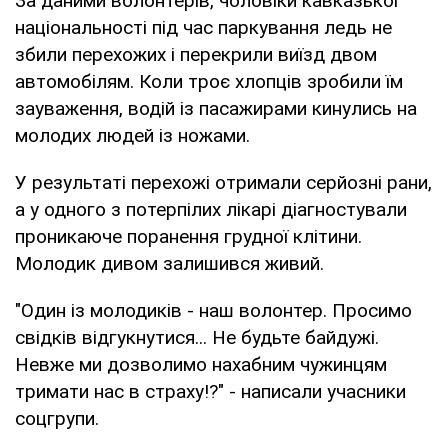
За даними волонтерів, чоловіки кавказької
національності під час паркування ледь не
збили перехожих і перекрили виїзд двом
автомобілям. Коли троє хлопців зробили їм
зауваження, водій із пасажирами кинулись на
молодих людей із ножами.
У результаті перехожі отримали серйозні рани,
а у одного з потерпілих лікарі діагностували
проникаюче поранення грудної клітини.
Молодик дивом залишився живий.
"Один із молодиків - наш волонтер. Просимо
свідків відгукнутися... Не будьте байдужі.
Невже ми дозволимо нахабним чужинцям
тримати нас в страху!?" - написали учасники
соцгрупи.