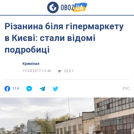
Різанина біля гіпермаркету
в Києві: стали відомі
подробиці
Кримінал
19.04.2017 13:46
20,6 т.
114
РУС