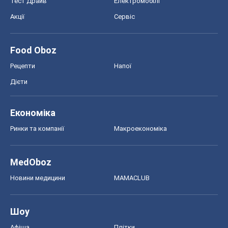
Тест Драйв
Електромобілі
Акції
Сервіс
Food Oboz
Рецепти
Напої
Дієти
Економіка
Ринки та компанії
Макроекономіка
MedOboz
Новини медицини
MAMACLUB
Шоу
Афіша
Плітки