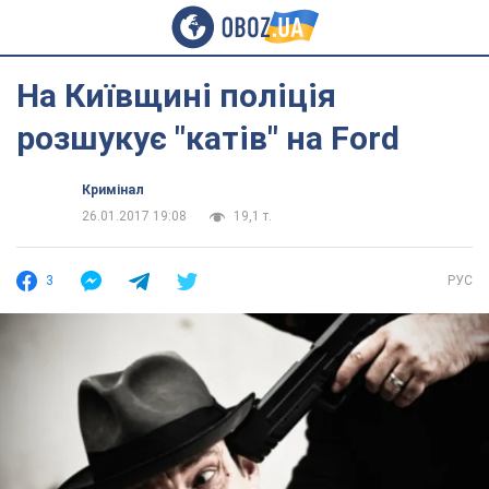
На Київщині поліція
розшукує "катів" на Ford
Кримінал
26.01.2017 19:08
19,1 т.
3
РУС