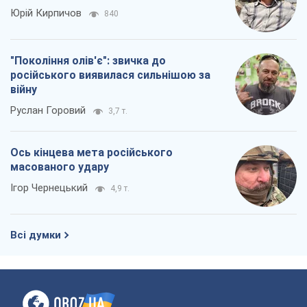
Юрій Кирпичов
840
"Покоління олів'є": звичка до
російського виявилася сильнішою за
війну
Руслан Горовий
3,7 т.
Ось кінцева мета російського
масованого удару
Ігор Чернецький
4,9 т.
Всі думки