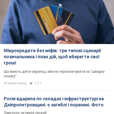
Мікрокредити без міфів: три типові сценарії
позичальника і план дій, щоб вберегти свої
гроші
Що мають діяти українці, аби не переплачувати за "швидку
позику"
30 минут назад
2,7 т.
Росія вдарила по складах і інфраструктурі на
Дніпропетровщині: є загиблі і поранені. Фото
Заигнуло четверо людей