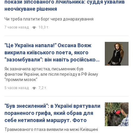
покази зіпсованого лічильника: суддя ухвалив
неочікуване рішення
Чи треба платити борг через донарахування
7 часов назад
10,3 т.
"Це Україна напала!" Оксана Вояж
викрила київського поета, якого
"зазомбували": він навіть російської
не знав, а тепер хоче геноциду
Як зазначила артистка, письменник був
українців
фанатом України, але після переїзду в РФ йому
"промили мозок"
5 часов назад
7,2 т.
"Був знесилений": в Україні врятували
пораненого грифа, який обрав для
себе нетиповий маршрут. Фото
Травмованого птаха виявили на межі Київщині