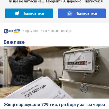
Ти ще не читаєш наш Telegram? А даремно! Підписуйся
Підписатись
Підписатись
Кримінал
На Київщині поліція...
Важливе
Жінці нарахували 729 тис. грн боргу за газ через