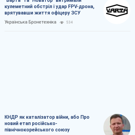
"Варта" та "Новатор" витримали
кулеметний обстріл і удар FPV-дрона,
врятувавши життя офіцеру ЗСУ
Українська Бронетехніка
534
КНДР як каталізатор війни, або Про
новий етап російсько-
північнокорейського союзу