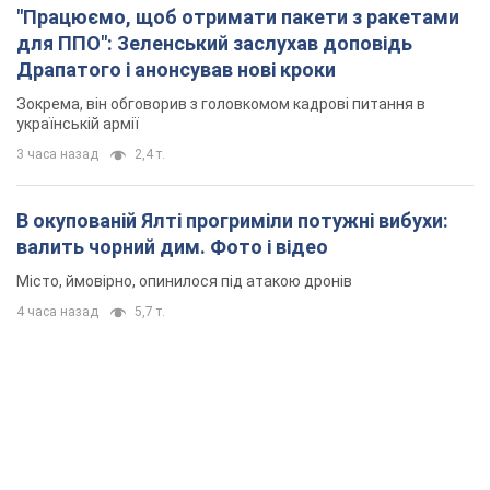
"Працюємо, щоб отримати пакети з ракетами
для ППО": Зеленський заслухав доповідь
Драпатого і анонсував нові кроки
Зокрема, він обговорив з головкомом кадрові питання в
українській армії
3 часа назад
2,4 т.
В окупованій Ялті прогриміли потужні вибухи:
валить чорний дим. Фото і відео
Місто, ймовірно, опинилося під атакою дронів
4 часа назад
5,7 т.