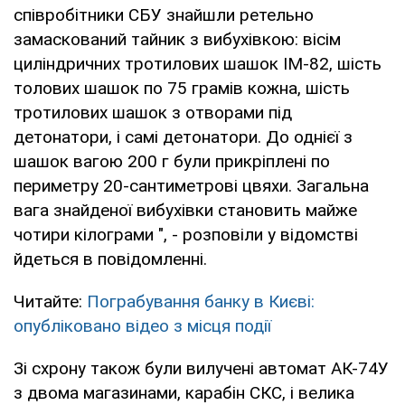
співробітники СБУ знайшли ретельно
замаскований тайник з вибухівкою: вісім
циліндричних тротилових шашок ІМ-82, шість
толових шашок по 75 грамів кожна, шість
тротилових шашок з отворами під
детонатори, і самі детонатори. До однієї з
шашок вагою 200 г були прикріплені по
периметру 20-сантиметрові цвяхи. Загальна
вага знайденої вибухівки становить майже
чотири кілограми ", - розповіли у відомстві
йдеться в повідомленні.
Читайте:
Пограбування банку в Києві:
опубліковано відео з місця події
Зі схрону також були вилучені автомат АК-74У
з двома магазинами, карабін СКС, і велика