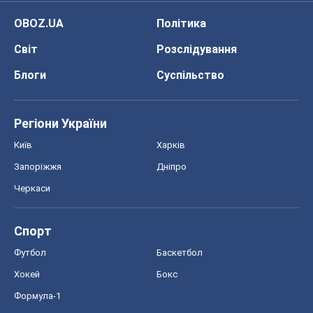
Спорт
Футбол
Баскетбол
Хокей
Бокс
Формула-1
Моя школа
ГДЗ
Підручники
Онлайн уроки
ДПА
ЗНО
НМТ
СНД посібники
Авто
Тест Драйв
Електромобілі