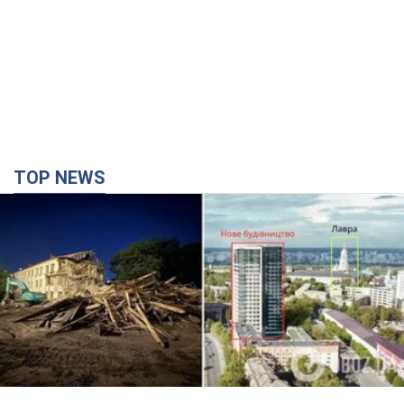
Києво-Печерську лавру закриють 80-метровим
"монстром"? Чому влада Києва відмовилась
зупиняти будівництво хмарочоса
"московського вірянина"
Яка реакція Кличка на петицію щодо скасування будівництва
2 часа назад
19,4 т.
Армія Росії здійснила масовану атаку на Одесу:
горіла історична частина міста, є постраждалі.
Фото та відео
Для терору ворог застосував ракети та дрони