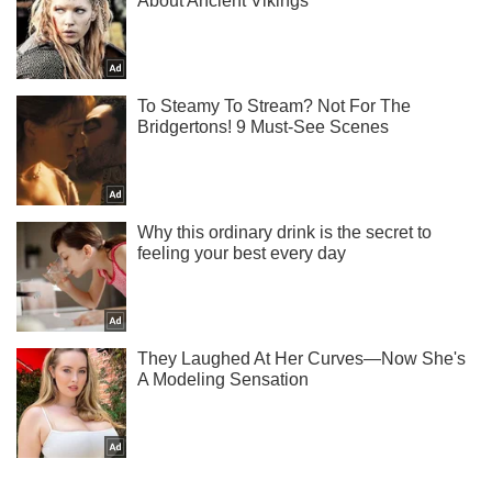
Тисни! Підписуйся! Читай тільки найкраще!