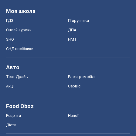
Акції
Сервіс
Food Oboz
Рецепти
Напої
Дієти
Економіка
Ринки та компанії
Макроекономіка
MedOboz
Новини медицини
MAMACLUB
Шоу
Афіша
Плітки