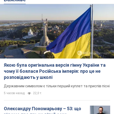
чому її боялася Російська імперія: про це не
розповідають у школі
Державним символом є тільки перший куплет та приспів пісні
5 часов назад
22,0 т.
Олександру Пономарьову – 53: що
відомо про трьох дітей секс-
символа 90-х та який вигляд вони
мають
За розвитком кар'єри артист не забував про
особисте щастя
10 часов назад
8,9 т.
У ПриватБанку розповіли, чи дійсні
долари 1996 року: чи приймають
обмінники та банки такі купюри
Що робити, якщо банки та обмінні пункти не
приймають старі долари