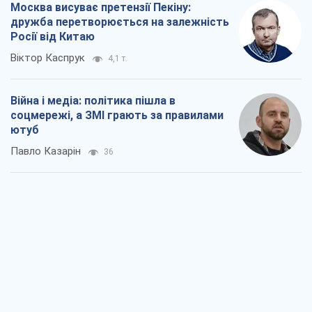
У полоні власних міфів: як
Костянтинівка стала головною
ідеологічною пасткою для російських
окупантів
Дмитро Снєгирьов
1,3 т.
Рекрутинг: оновлений і, схоже,
корисний ворожий досвід, або
Діалектика вибагливого боягузтва