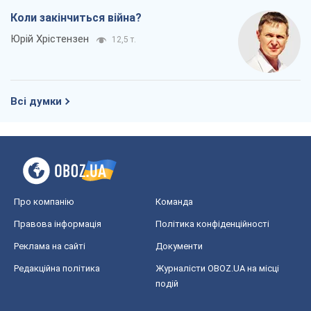
Про компанію
Команда
Правова інформація
Політика конфіденційності
Реклама на сайті
Документи
Редакційна політика
Журналісти OBOZ.UA на місці
подій
OBOZ.UA
Політика
Світ
Розслідування
Блоги
Суспільство
Регіони України
Київ
Харків
Запоріжжя
Дніпро
Черкаси