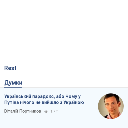
Думки
Український парадокс, або Чому у
Путіна нічого не вийшло з Україною
Віталій Портников
1,7 т.
Москва висуває претензії Пекіну:
дружба перетворюється на залежність
Росії від Китаю
Віктор Каспрук
4,1 т.
Війна і медіа: політика пішла в
соцмережі, а ЗМІ грають за правилами
ютуб
Павло Казарін
36