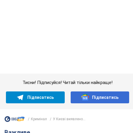
Підписатись
Підписатись
Кримінал
У Києві виявлено...
Важливе
Якою була оригінальна версія гімну України та