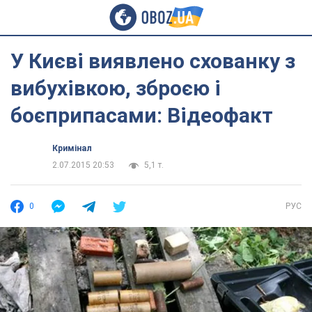
У Києві виявлено схованку з
вибухівкою, зброєю і
боєприпасами: Відеофакт
Кримінал
2.07.2015 20:53
5,1 т.
0
РУС