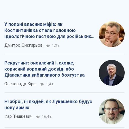
Олександр Кірш
1,4 т.
Ні зброї, ні людей: як Лукашенко будує
нову армію
Ігар Тишкевич
16,4 т.
Коли закінчиться війна?
Юрій Хрістензен
12,5 т.
Всі думки