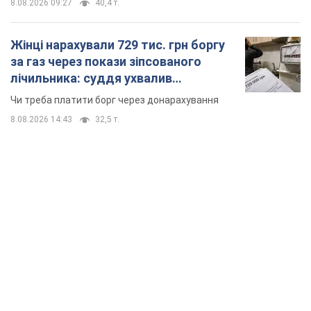
8.08.2026 09:27
40,4 т.
Жінці нарахували 729 тис. грн боргу
за газ через покази зіпсованого
лічильника: суддя ухвалив
неочікуване рішення
Чи треба платити борг через донарахування
8.08.2026 14:43
32,5 т.