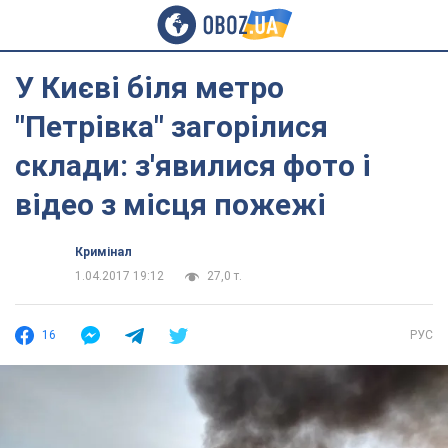
У Києві біля метро
"Петрівка" загорілися
склади: з'явилися фото і
відео з місця пожежі
Кримінал
1.04.2017 19:12
27,0 т.
16
РУС