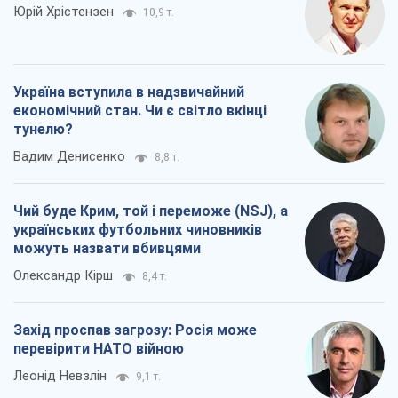
Юрій Хрістензен
10,9 т.
Україна вступила в надзвичайний
економічний стан. Чи є світло вкінці
тунелю?
Вадим Денисенко
8,8 т.
Чий буде Крим, той і переможе (NSJ), а
українських футбольних чиновників
можуть назвати вбивцями
Олександр Кірш
8,4 т.
Захід проспав загрозу: Росія може
перевірити НАТО війною
Леонід Невзлін
9,1 т.