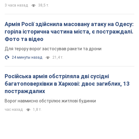
3 часа назад
38,5 т.
Армія Росії здійснила масовану атаку на Одесу:
горіла історична частина міста, є постраждалі.
Фото та відео
Для терору ворог застосував ракети та дрони
24 минуты назад
21,4 т.
Російська армія обстріляла дві сусідні
багатоповерхівки в Харкові: двоє загиблих, 13
постраждалих
Ворог навмисно обстрілює житлові будинки
час назад
1,8 т.