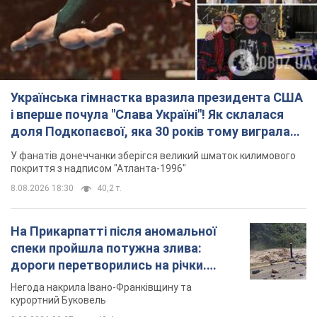
Українська гімнастка вразила президента США
і вперше почула "Слава Україні"! Як склалася
доля Подкопаєвої, яка 30 років тому виграла
"золото" Олімпіади
У фанатів донеччанки зберігся великий шматок килимового
покриття з надписом "Атланта-1996"
8.08.2026 18:30
40,2 т.
На Прикарпатті після аномальної
спеки пройшла потужна злива:
дороги перетворились на річки.
Відео
Негода накрила Івано-Франківщину та
курортний Буковель