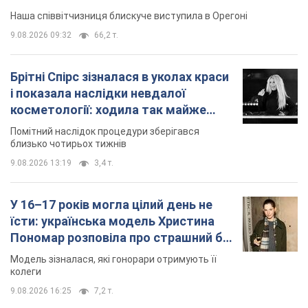
Наша співвітчизниця блискуче виступила в Орегоні
9.08.2026 09:32
66,2 т.
Брітні Спірс зізналася в уколах краси
і показала наслідки невдалої
косметології: ходила так майже
місяць
Помітний наслідок процедури зберігався
близько чотирьох тижнів
9.08.2026 13:19
3,4 т.
У 16–17 років могла цілий день не
їсти: українська модель Христина
Пономар розповіла про страшний бік
модельної кар’єри
Модель зізналася, які гонорари отримують її
колеги
9.08.2026 16:25
7,2 т.