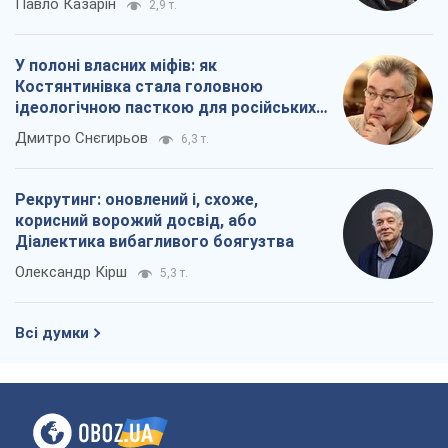
Павло Казарін
2,9 т.
У полоні власних міфів: як
Костянтинівка стала головною
ідеологічною пасткою для російських
окупантів
Дмитро Снєгирьов
6,3 т.
Рекрутинг: оновлений і, схоже,
корисний ворожий досвід, або
Діалектика вибагливого боягузтва
Олександр Кірш
5,3 т.
Всі думки