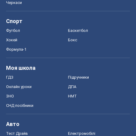
Черкаси
Спорт
Футбол
Баскетбол
Хокей
Бокс
Формула-1
Моя школа
ГДЗ
Підручники
Онлайн уроки
ДПА
ЗНО
НМТ
СНД посібники
Авто
Тест Драйв
Електромобілі