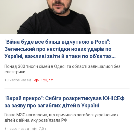
"Війна буде все більш відчутною в Росії":
Зеленський про наслідки нових ударів по
Україні, важливі звіти й атаки по об'єктах
ворога. Відео
Понад 300 тисяч сімей в Одесі та області залишалися без
електрики
10 часов назад
123,7 т.
"Вкрай прикро": Сибіга розкритикував ЮНІСЕФ
за заяву про загиблих дітей в Україні
Глава МЗС наголосив, що причиною загибелі українських
дітей є війна, яку розв'язала РФ
8 часов назад
7,5 т.