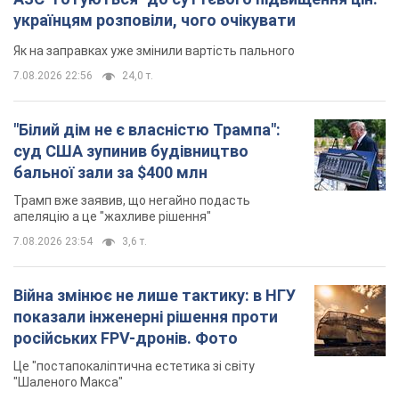
українцям розповіли, чого очікувати
Як на заправках уже змінили вартість пального
7.08.2026 22:56
24,0 т.
"Білий дім не є власністю Трампа":
суд США зупинив будівництво
бальної зали за $400 млн
Трамп вже заявив, що негайно подасть
апеляцію а це "жахливе рішення"
7.08.2026 23:54
3,6 т.
Війна змінює не лише тактику: в НГУ
показали інженерні рішення проти
російських FPV-дронів. Фото
Це "постапокаліптична естетика зі світу
"Шаленого Макса"