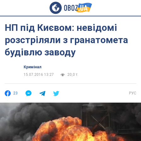
НП під Києвом: невідомі
розстріляли з гранатомета
будівлю заводу
Кримінал
15.07.2016 13:27
20,0 т.
23
РУС