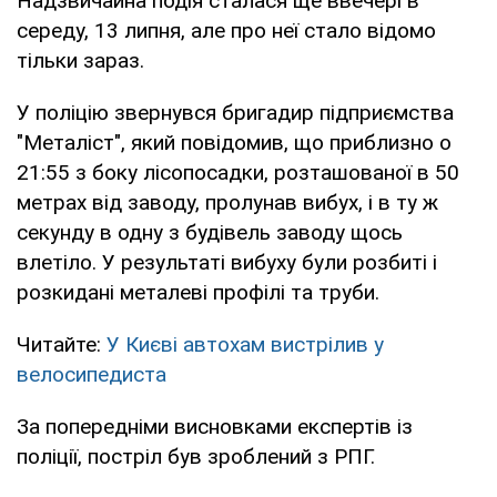
Надзвичайна подія сталася ще ввечері в
середу, 13 липня, але про неї стало відомо
тільки зараз.
У поліцію звернувся бригадир підприємства
"Металіст", який повідомив, що приблизно о
21:55 з боку лісопосадки, розташованої в 50
метрах від заводу, пролунав вибух, і в ту ж
секунду в одну з будівель заводу щось
влетіло. У результаті вибуху були розбиті і
розкидані металеві профілі та труби.
Читайте:
У Києві автохам вистрілив у
велосипедиста
За попередніми висновками експертів із
поліції, постріл був зроблений з РПГ.