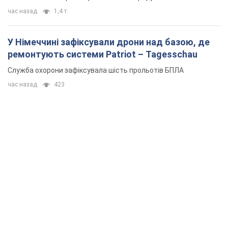
час назад
1,4 т.
У Німеччині зафіксували дрони над базою, де
ремонтують системи Patriot – Tagesschau
Служба охорони зафіксувала шість прольотів БПЛА
час назад
423