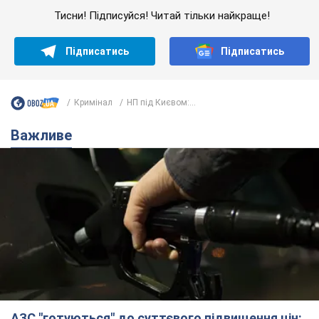
Тисни! Підписуйся! Читай тільки найкраще!
Підписатись
Підписатись
Кримінал
НП під Києвом:...
Важливе
АЗС "готуються" до суттєвого підвищення цін: