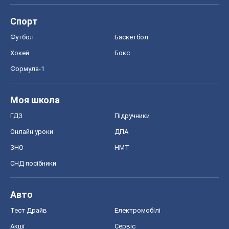
Спорт
Футбол
Баскетбол
Хокей
Бокс
Формула-1
Моя школа
ГДЗ
Підручники
Онлайн уроки
ДПА
ЗНО
НМТ
СНД посібники
Авто
Тест Драйв
Електромобілі
Акції
Сервіс