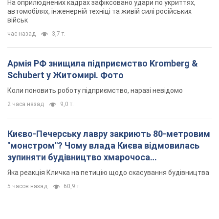
На оприлюднених кадрах зафіксовано удари по укриттях,
автомобілях, інженерній техніці та живій силі російських
військ
час назад
3,7 т.
Армія РФ знищила підприємство Kromberg &
Schubert у Житомирі. Фото
Коли поновить роботу підприємство, наразі невідомо
2 часа назад
9,0 т.
Києво-Печерську лавру закриють 80-метровим
"монстром"? Чому влада Києва відмовилась
зупиняти будівництво хмарочоса
"московського вірянина"
Яка реакція Кличка на петицію щодо скасування будівництва
5 часов назад
60,9 т.