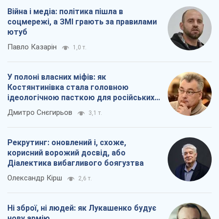
Війна і медіа: політика пішла в
соцмережі, а ЗМІ грають за правилами
ютуб
Павло Казарін
1,0 т.
У полоні власних міфів: як
Костянтинівка стала головною
ідеологічною пасткою для російських
окупантів
Дмитро Снєгирьов
3,1 т.
Рекрутинг: оновлений і, схоже,
корисний ворожий досвід, або
Діалектика вибагливого боягузтва
Олександр Кірш
2,6 т.
Ні зброї, ні людей: як Лукашенко будує
нову армію