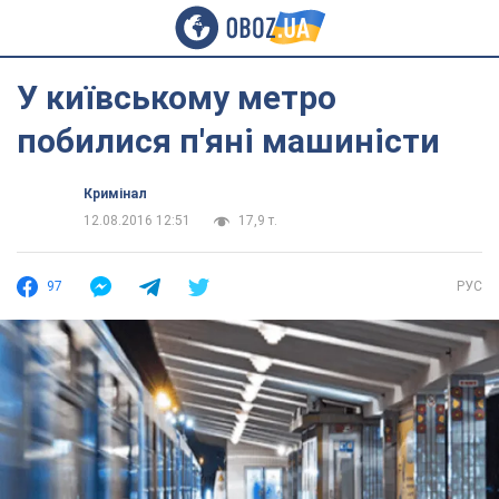
У київському метро
побилися п'яні машиністи
Кримінал
12.08.2016 12:51
17,9 т.
97
РУС