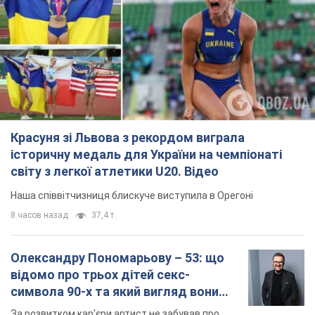
Красуня зі Львова з рекордом виграла
історичну медаль для України на чемпіонаті
світу з легкої атлетики U20. Відео
Наша співвітчизниця блискуче виступила в Орегоні
8 часов назад
37,4 т.
Олександру Пономарьову – 53: що
відомо про трьох дітей секс-
символа 90-х та який вигляд вони
мають
За розвитком кар'єри артист не забував про