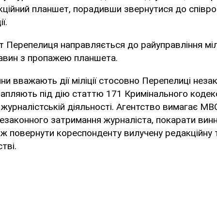
ційний планшет, порадивши звернутися до співро
ї.
 Перепелиця направляється до райуправління мілі
тавин з пропажею планшета.
ини вважають дії міліції стосовно Перепелиці неза
апляють під дію статтю 171 Кримінального кодек
журналістській діяльності. Агентство вимагає МВ
езаконного затримання журналіста, покарати винн
кож повернути кореспонденту вилучену редакційну те
тві.