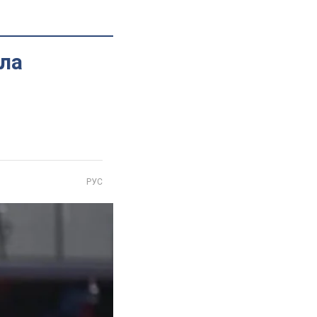
ала
РУС