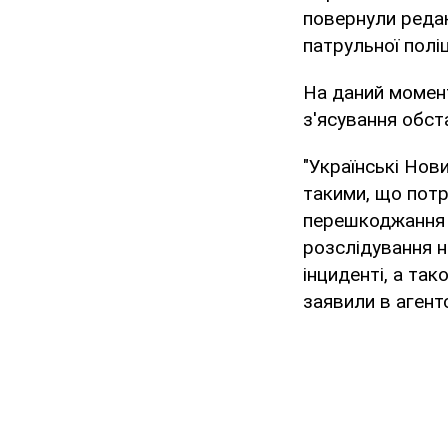
повернули редак
патрульної поліці
На даний момент
з'ясування обс
"Українські Нов
такими, що потр
перешкоджання 
розслідування н
інциденті, а та
заявили в агентс