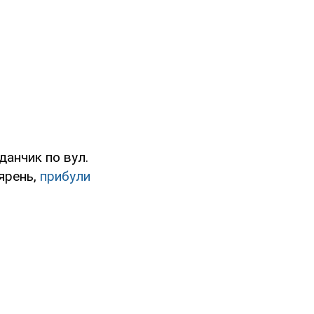
данчик по вул.
'ярень,
прибули