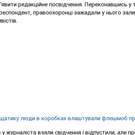
явити редакційне посвідчення. Переконавшись у 
респондент, правоохоронці зажадали у нього зали
вістів.
щатику люди в коробках влаштували флешмоб п
 у журналіста взяли свідчення і відпустили, але п