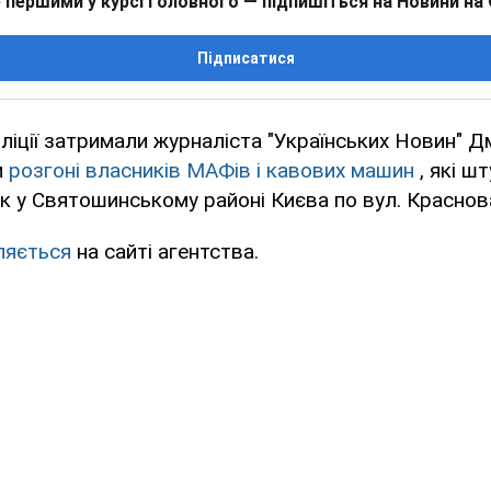
 першими у курсі головного — підпишіться на Новини на
Підписатися
іліції затримали журналіста "Українських Новин" 
и
розгоні власників МАФів і кавових машин
, які ш
 у Святошинському районі Києва по вул. Краснов
ляється
на сайті агентства.