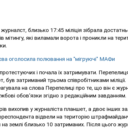
 журналст, близько 17:45 міліція зібрала достатнь
ів мітингу, які виламали ворота і проникли на тери
ки.
єва оголосила полювання на "мігруючі" МАФи
 протестуючих і почала їх затримувати. Перепелиця
т, був затриманий трьома співробітниками міліції.
реагувала на слова Перепелиці про те, що він є жур
ужбові обов'язки згідно з редакційним завданням.
ерів вихопив у журналіста планшет, а двоє інших з
Кореспондента відвели на територію штрафмайданч
на землі близько 10 затриманих. Після цього жур