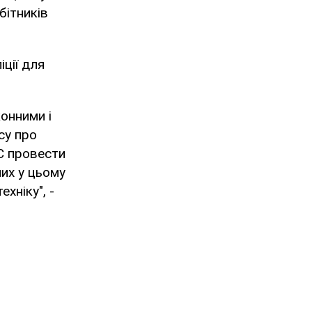
бітників
ції для
конними і
су про
С провести
их у цьому
хніку", -