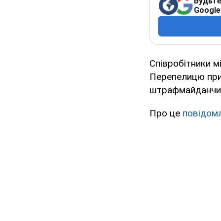
Будьте
Google
Співробітники м
Перепелицю пр
штрафмайданчик
Про це
повідом