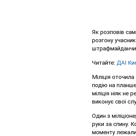
Як розповів сам
розгону учасник
штрафмайданчи
Читайте:
ДАІ Ки
Міліція оточила
подію на планше
міліція ніяк не 
виконує свої сл
Один з міліціон
руки за спину. 
моменту лежали 