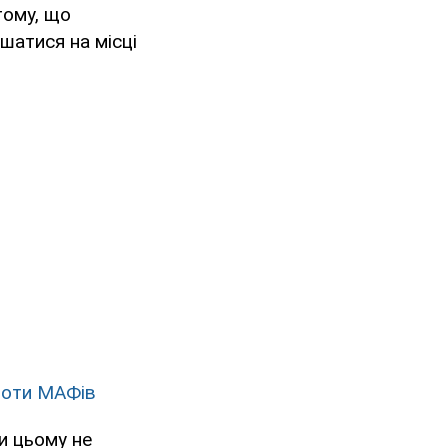
тому, що
шатися на місці
роти МАФів
ри цьому не