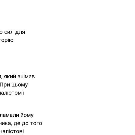
о сил для
торію
, який знімав
 При цьому
налістом і
аламали йому
ика, де до того
налістові