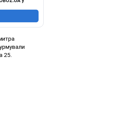
 OBOZ.UA у
Дмитра
турмували
а 25.