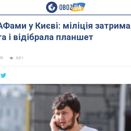
АФами у Києві: міліція затрим
а і відібрала планшет
35
4,8 т.