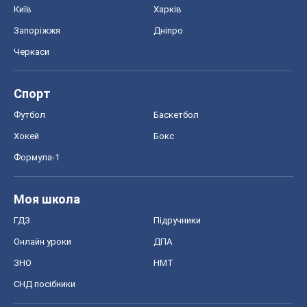
Київ
Харків
Запоріжжя
Дніпро
Черкаси
Спорт
Футбол
Баскетбол
Хокей
Бокс
Формула-1
Моя школа
ГДЗ
Підручники
Онлайн уроки
ДПА
ЗНО
НМТ
СНД посібники