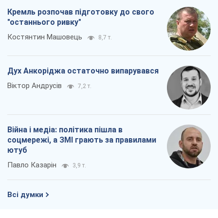
Кремль розпочав підготовку до свого
"останнього ривку"
Костянтин Машовець
8,7 т.
Дух Анкоріджа остаточно випарувався
Віктор Андрусів
7,2 т.
Війна і медіа: політика пішла в
соцмережі, а ЗМІ грають за правилами
ютуб
Павло Казарін
3,9 т.
Всі думки