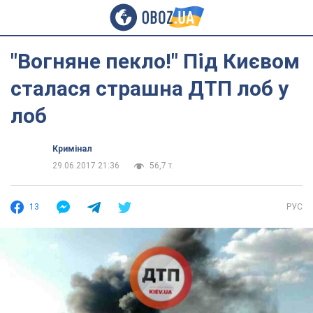
"Вогняне пекло!" Під Києвом
сталася страшна ДТП лоб у
лоб
Кримінал
29.06.2017 21:36
56,7 т.
13
РУС