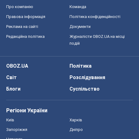
Блоги
Суспільство
Регіони України
Київ
Харків
Запоріжжя
Дніпро
Черкаси
Спорт
Футбол
Баскетбол
Хокей
Бокс
Формула-1
Моя школа
ГДЗ
Підручники