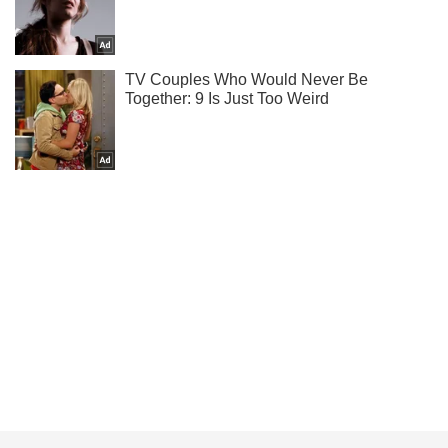
Тисни! Підписуйся! Читай тільки найкраще!
Підписатись
Підписатись
Кримінал
"Вогняне пекло!" Під...
Важливе