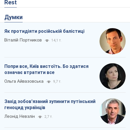
Ольга Айвазовська
9,7 т.
Захід зобов'язаний зупинити путінський
геноцид українців
Леонід Невзлін
2,7 т.