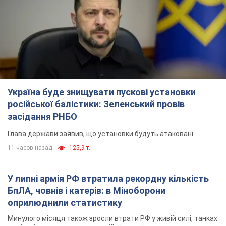
Глава держави заявив, що установки будуть атаковані
11 часов назад
125,9 т.
У липні армія РФ втратила рекордну кількість
БпЛА, човнів і катерів: в Міноборони
оприлюднили статистику
Минулого місяця також зросли втрати РФ у живій силі, танках
та кількість уражень на великій відстані
9 часов назад
4,6 т.
"Потрібні швидкі та нестандартні підходи":
Корецький пообіцяв надати бізнесу
пріоритетний доступ до наявних складських
приміщень
Так чи так, бізнес після обстрілів отримає підтримку
5 часов назад
942