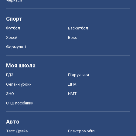
Онлайн уроки
ДПА
ЗНО
НМТ
СНД посібники
Авто
Тест Драйв
Електромобілі
Акції
Сервіс
Food Oboz
Рецепти
Напої
Дієти
Економіка
Ринки та компанії
Макроекономіка