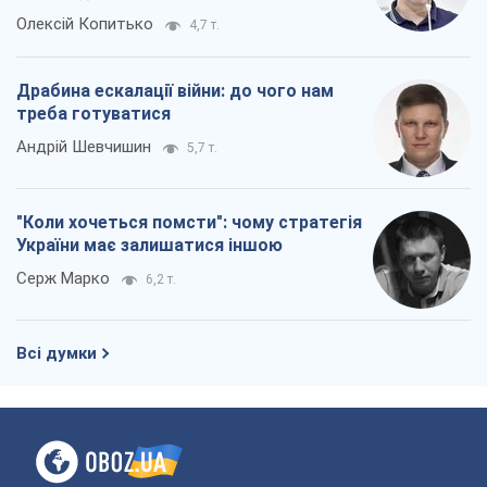
Всі думки
Про компанію
Команда
Правова інформація
Політика конфіденційності
Реклама на сайті
Документи
Редакційна політика
Журналісти OBOZ.UA на місці
подій
OBOZ.UA
Політика
Світ
Розслідування