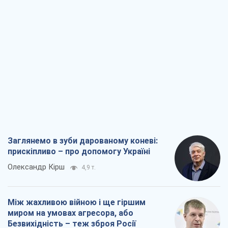
Заглянемо в зуби дарованому коневі:
прискіпливо – про допомогу Україні
Олександр Кірш
4,9 т.
Між жахливою війною і ще гіршим
миром на умовах агресора, або
Безвихідність – теж зброя Росії
Олексій Копитько
4,7 т.
Драбина ескалації війни: до чого нам
треба готуватися
Андрій Шевчишин
5,7 т.
"Коли хочеться помсти": чому стратегія
України має залишатися іншою
Серж Марко
6,2 т.