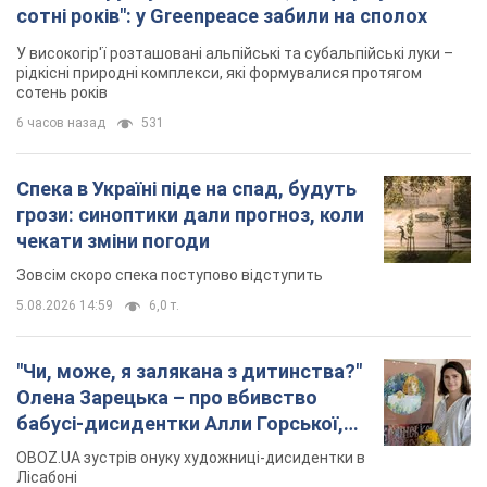
5.08.2026 14:59
6,0 т.
"Чи, може, я залякана з дитинства?"
Олена Зарецька – про вбивство
бабусі-дисидентки Алли Горської,
критику Дмитра Стуса та втечу в
OBOZ.UA зустрів онуку художниці-дисидентки в
Португалію з 5 дітьми
Лісабоні
5.08.2026 04:00
25,9 т.