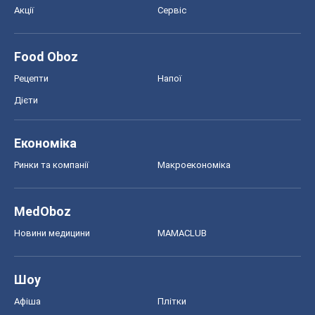
MedOboz
Новини медицини
MAMACLUB
Шоу
Афіша
Плітки
Краса
Мода
Жіночий журнал