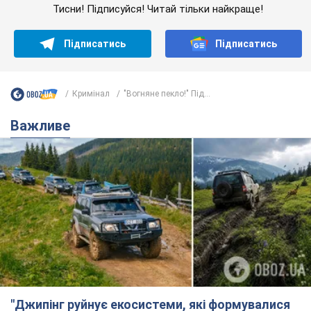
"Джипінг руйнує екосистеми, які формувалися
сотні років": у Greenpeace забили на сполох
У високогір'ї розташовані альпійські та субальпійські луки –
рідкісні природні комплекси, які формувалися протягом
сотень років
6 часов назад
531
Спека в Україні піде на спад, будуть
грози: синоптики дали прогноз, коли
чекати зміни погоди
Зовсім скоро спека поступово відступить