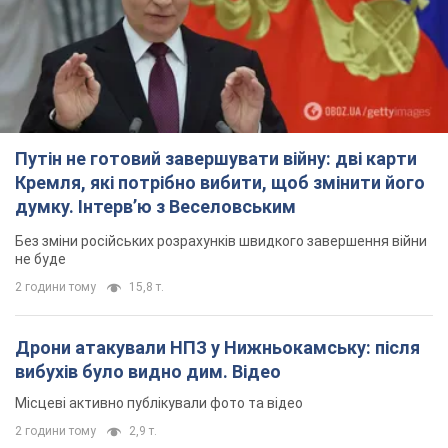
Путін не готовий завершувати війну: дві карти
Кремля, які потрібно вибити, щоб змінити його
думку. Інтерв’ю з Веселовським
Без зміни російських розрахунків швидкого завершення війни
не буде
2 години тому
15,8 т.
Дрони атакували НПЗ у Нижньокамську: після
вибухів було видно дим. Відео
Місцеві активно публікували фото та відео
2 години тому
2,9 т.