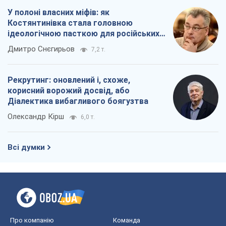
У полоні власних міфів: як
Костянтинівка стала головною
ідеологічною пасткою для російських
окупантів
Дмитро Снєгирьов
7,2 т.
Рекрутинг: оновлений і, схоже,
корисний ворожий досвід, або
Діалектика вибагливого боягузтва
Олександр Кірш
6,0 т.
Всі думки
Про компанію
Команда