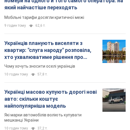
номери на одного й того самого оператора: на
який найчастіше переходять
Мобільні тарифи досягли критичної межі
9 годин тому
62,6 т.
Українців планують виселяти з
квартир: "слуга народу" розповіла,
хто ухвалюватиме рішення про
знесення будинків
Чому хочуть зносити оселі українців
10 годин тому
57,8 т.
Українці масово купують дорогі нові
авто: скільки коштує
найпопулярніша модель
Які марки автомобілів воліють купувати
мешканці України
10 годин тому
37,2 т.