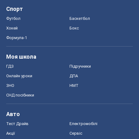
Спорт
Футбол
Баскетбол
Хокей
Бокс
Формула-1
Моя школа
ГДЗ
Підручники
Онлайн уроки
ДПА
ЗНО
НМТ
СНД посібники
Авто
Тест Драйв
Електромобілі
Акції
Сервіс