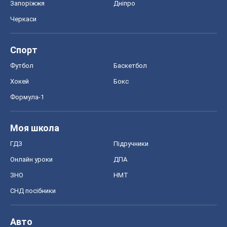
Запоріжжя
Дніпро
Черкаси
Спорт
Футбол
Баскетбол
Хокей
Бокс
Формула-1
Моя школа
ГДЗ
Підручники
Онлайн уроки
ДПА
ЗНО
НМТ
СНД посібники
Авто