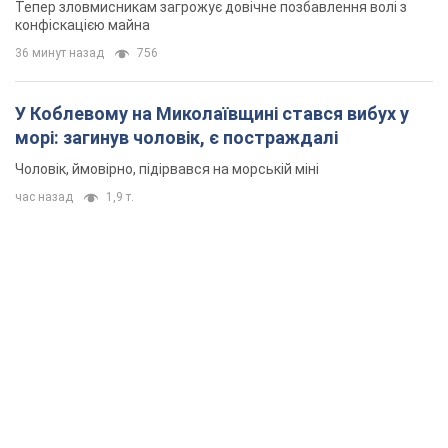
Тепер зловмисникам загрожує довічне позбавлення волі з
конфіскацією майна
36 минут назад
756
У Коблевому на Миколаївщині стався вибух у
морі: загинув чоловік, є постраждалі
Чоловік, ймовірно, підірвався на морській міні
час назад
1,9 т.