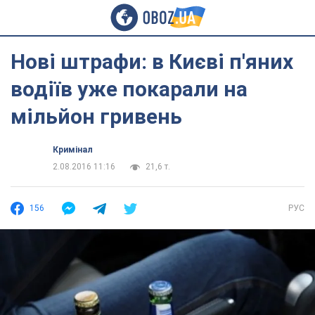
Нові штрафи: в Києві п'яних
водіїв уже покарали на
мільйон гривень
Кримінал
2.08.2016 11:16
21,6 т.
156
РУС