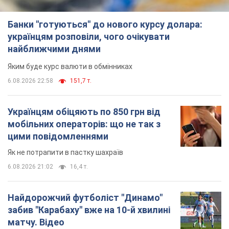
Банки "готуються" до нового курсу долара:
українцям розповіли, чого очікувати
найближчими днями
Яким буде курс валюти в обмінниках
6.08.2026 22:58
151,7 т.
Українцям обіцяють по 850 грн від
мобільних операторів: що не так з
цими повідомленнями
Як не потрапити в пастку шахраїв
6.08.2026 21:02
16,4 т.
Найдорожчий футболіст "Динамо"
забив "Карабаху" вже на 10-й хвилині
матчу. Відео