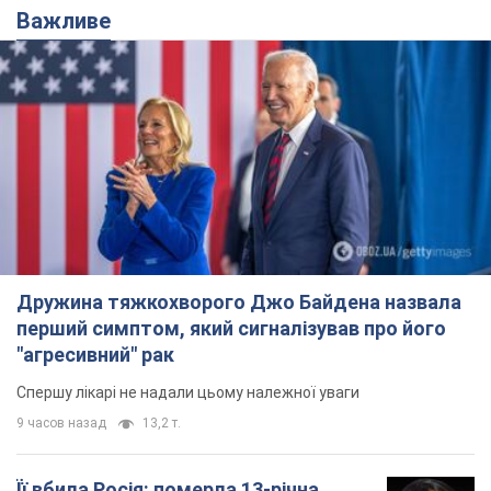
Важливе
Дружина тяжкохворого Джо Байдена назвала
перший симптом, який сигналізував про його
"агресивний" рак
Спершу лікарі не надали цьому належної уваги
9 часов назад
13,2 т.
Її вбила Росія: померла 13-річна