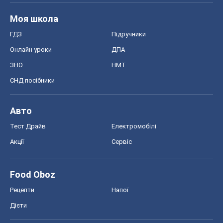
Моя школа
ГДЗ
Підручники
Онлайн уроки
ДПА
ЗНО
НМТ
СНД посібники
Авто
Тест Драйв
Електромобілі
Акції
Сервіс
Food Oboz
Рецепти
Напої
Дієти