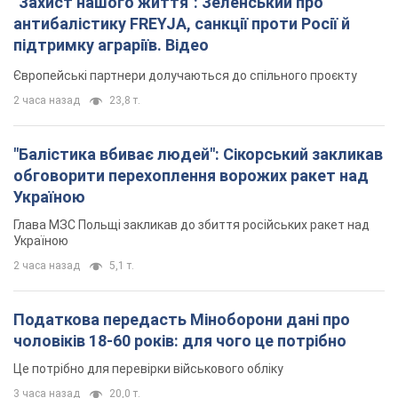
"Захист нашого життя": Зеленський про
антибалістику FREYJA, санкції проти Росії й
підтримку аграріїв. Відео
Європейські партнери долучаються до спільного проєкту
2 часа назад
23,8 т.
"Балістика вбиває людей": Сікорський закликав
обговорити перехоплення ворожих ракет над
Україною
Глава МЗС Польщі закликав до збиття російських ракет над
Україною
2 часа назад
5,1 т.
Податкова передасть Міноборони дані про
чоловіків 18-60 років: для чого це потрібно
Це потрібно для перевірки військового обліку
3 часа назад
20,0 т.