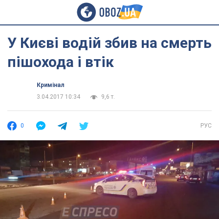
У Києві водій збив на смерть
пішохода і втік
Кримінал
3.04.2017 10:34
9,6 т.
0
РУС