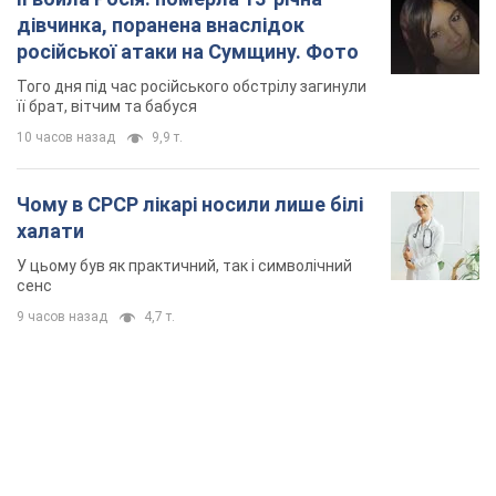
дівчинка, поранена внаслідок
російської атаки на Сумщину. Фото
Того дня під час російського обстрілу загинули
її брат, вітчим та бабуся
10 часов назад
9,9 т.
Чому в СРСР лікарі носили лише білі
халати
У цьому був як практичний, так і символічний
сенс
9 часов назад
4,7 т.