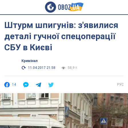
Штурм шпигунів: з'явилися
деталі гучної спецоперації
СБУ в Києві
Кримінал
11.04.2017 21:58
58,9 т.
14
РУС