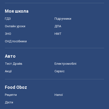
Моя школа
ГДЗ
Підручники
Онлайн уроки
ДПА
ЗНО
НМТ
СНД посібники
Авто
Тест Драйв
Електромобілі
Акції
Сервіс
Food Oboz
Рецепти
Напої
Дієти