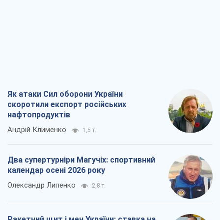
скоротили експорт російських
нафтопродуктів
Андрій Клименко
1,5 т.
Два супертурніри Магучіх: спортивний
календар осені 2026 року
Олександр Липенко
2,8 т.
Ракетний щит і меч України: ставка на
виробництво власних ракет
Кирило Татарінов
2,2 т.
Посмертна "презумпція винуватості":
хто дозволив ТЦК судити загиблих
захисників
Марина Ставнійчук
5,3 т.