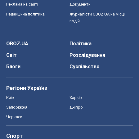
Блоги
Суспільство
Регіони України
Київ
Харків
Запоріжжя
Дніпро
Черкаси
Спорт
Футбол
Баскетбол
Хокей
Бокс
Формула-1
Моя школа
ГДЗ
Підручники