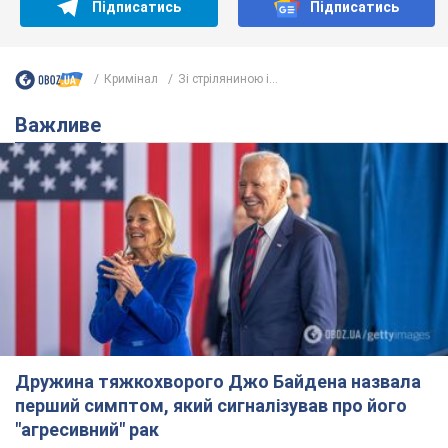
Дружина тяжкохворого Джо Байдена назвала
перший симптом, який сигналізував про його
"агресивний" рак
Спершу лікарі не надали цьому належної уваги
10 часов назад
13,4 т.
Її вбила Росія: померла 13-річна
дівчинка, поранена внаслідок
російської атаки на Сумщину. Фото
Того дня під час російського обстрілу загинули