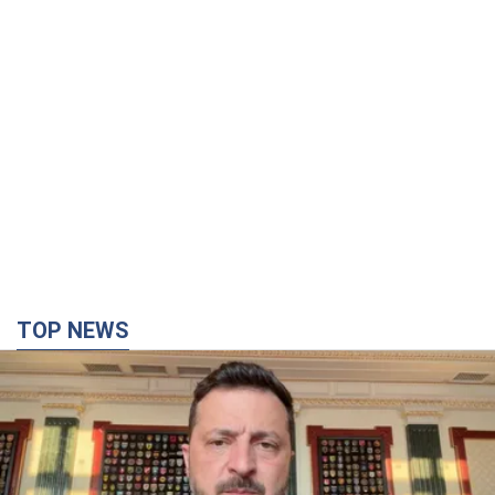
TOP NEWS
"Захист нашого життя": Зеленський про
антибалістику FREYJA, санкції проти Росії й
підтримку аграріїв. Відео
Європейські партнери долучаються до спільного проєкту