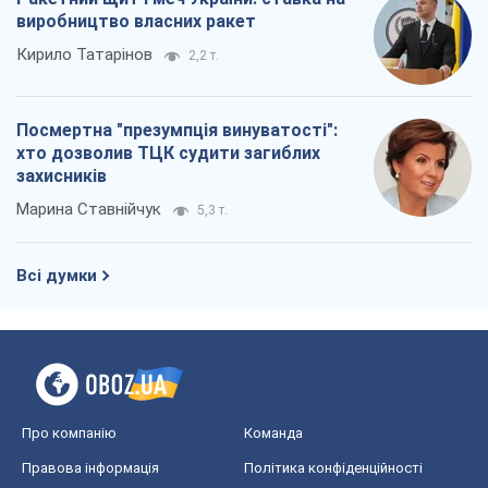
Всі думки
Про компанію
Команда
Правова інформація
Політика конфіденційності
Реклама на сайті
Документи
Редакційна політика
Журналісти OBOZ.UA на місці
подій
OBOZ.UA
Політика
Світ
Розслідування