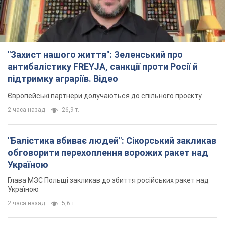
2 часа назад
26,9 т.
"Балістика вбиває людей": Сікорський закликав
обговорити перехоплення ворожих ракет над
Україною
Глава МЗС Польщі закликав до збиття російських ракет над
Україною
2 часа назад
5,6 т.
Податкова передасть Міноборони дані про
чоловіків 18-60 років: для чого це потрібно
Це потрібно для перевірки військового обліку
4 часа назад
21,7 т.