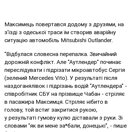
Максимець повертався додому з друзями, на
з'їзді з одеської траси їм створив аварійну
ситуацію автомобіль Mitsubishi Outlander.
"Відбулася словесна перепалка. Звичайний
дорожній конфлікт. Але "Аутлендер" починає
переслідувати і підрізати мікроавтобус Сергія
(зелений Mercedes Vito). У результаті після
наздоганялівок і підрізань водій "Аутлендера" -
співробітник СБУ на прізвище Чабан - стріляє
в пасажира Максимця. Стріляє нібито в
голову, той встиг закритися рукою,
у результаті гумову кулю діставали з руки. Зі
словами "як ви мене за*бали, донецькі", - пише