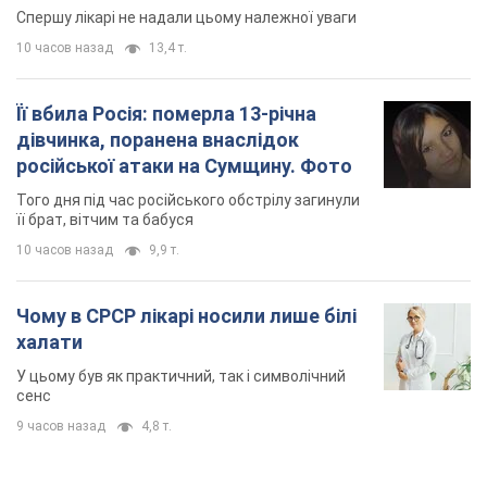
її брат, вітчим та бабуся
10 часов назад
9,9 т.
Чому в СРСР лікарі носили лише білі
халати
У цьому був як практичний, так і символічний
сенс
9 часов назад
4,8 т.