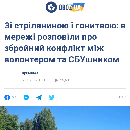
Зі стріляниною і гонитвою: в
мережі розповіли про
збройний конфлікт між
волонтером та СБУшником
Кримінал
5.06.2017 10:10
25,5 т.
34
РУС