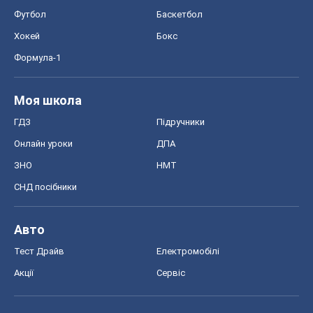
Онлайн уроки
ДПА
ЗНО
НМТ
СНД посібники
Авто
Тест Драйв
Електромобілі
Акції
Сервіс
Food Oboz
Рецепти
Напої
Дієти
Економіка
Ринки та компанії
Макроекономіка