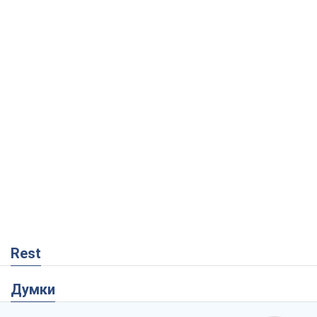
Rest
Думки
Кремль переносить війну в тил Європи:
під загрозою критична логістика
Віктор Ягун
8,4 т.
На якому боці історії виступає Дональд
Трамп?
Віктор Каспрук
7,1 т.