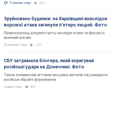
9 хвилин тому
5,5 т.
Зруйновано будинки: на Харківщині внаслідок
ворожої атаки загинули п’ятеро людей. Фото
Правоохоронці документують наслідки атаки та фіксують
воєнний злочин
20 хвилин тому
1,0 т.
СБУ затримала блогера, який коригував
російські удари на Донеччині. Фото
Також зловмисник агітував місцевих жителів підтримувати
російські збройні формування
годину тому
861