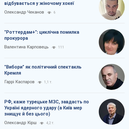
відбувається у жіночому хокеї
Олександр Чеканов
6
"Роттердам+": циклічна помилка
прокурора
Валентина Карповець
111
"Вибори" як політичний спектакль
Кремля
Гаррі Каспаров
1,1 т.
РФ, каже турецьке МЗС, завдасть по
Україні ядерного удару (а Київ мер
знищує й без цього)
Олександр Кірш
4,2 т.