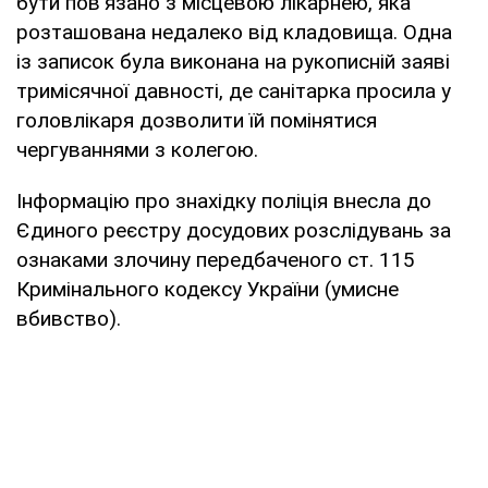
бути пов'язано з місцевою лікарнею, яка
розташована недалеко від кладовища. Одна
із записок була виконана на рукописній заяві
тримісячної давності, де санітарка просила у
головлікаря дозволити їй помінятися
чергуваннями з колегою.
Інформацію про знахідку поліція внесла до
Єдиного реєстру досудових розслідувань за
ознаками злочину передбаченого ст. 115
Кримінального кодексу України (умисне
вбивство).