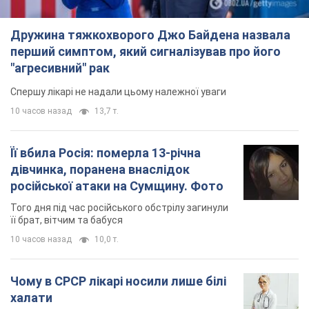
Дружина тяжкохворого Джо Байдена назвала
перший симптом, який сигналізував про його
"агресивний" рак
Спершу лікарі не надали цьому належної уваги
10 часов назад
13,7 т.
Її вбила Росія: померла 13-річна
дівчинка, поранена внаслідок
російської атаки на Сумщину. Фото
Того дня під час російського обстрілу загинули
її брат, вітчим та бабуся
10 часов назад
10,0 т.
Чому в СРСР лікарі носили лише білі
халати