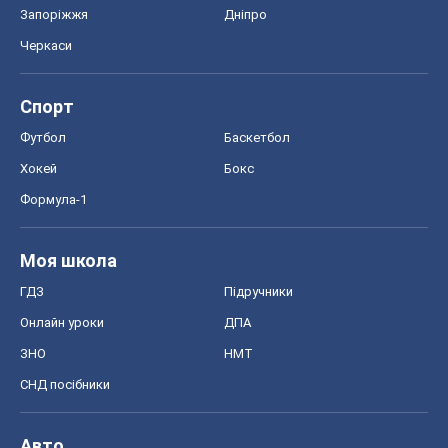
Запоріжжя
Дніпро
Черкаси
Спорт
Футбол
Баскетбол
Хокей
Бокс
Формула-1
Моя школа
ГДЗ
Підручники
Онлайн уроки
ДПА
ЗНО
НМТ
СНД посібники
Авто