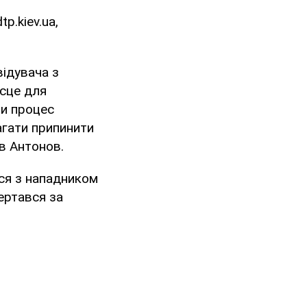
p.kiev.ua,
відувача з
ісце для
ти процес
агати припинити
ів Антонов.
вся з нападником
вертався за