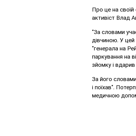
Про це на своїй 
активіст Влад А
"За словами уча
дівчиною. У цей
"генерала на Р
паркування на в
зйомку і вдарив
За його словами
і поїхав". Потер
медичною допо