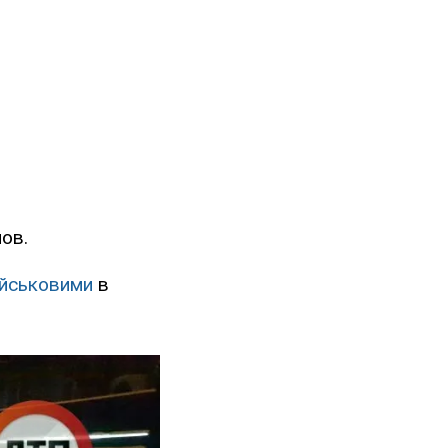
нов.
військовими
в