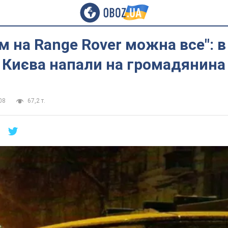
м на Range Rover можна все": в
і Києва напали на громадянин
08
67,2 т.