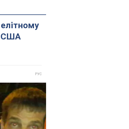
 елітному
а США
РУС