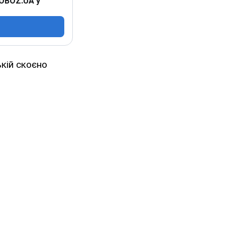
 OBOZ.UA у
кій скоєно