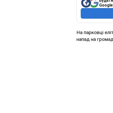
Будьте
Google
На парковці елі
напад на грома