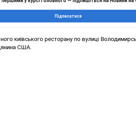
 першими у курсі головного — підпишіться на Новини на
Підписатися
тного київського ресторану по вулиці Володимирсь
дянина США.