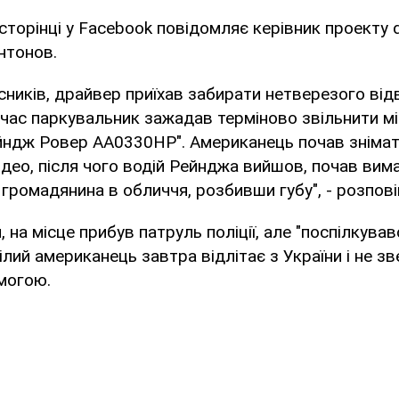
сторінці у Facebook повідомляє керівник проекту dt
нтонов.
сників, драйвер приїхав забирати нетверезого від
 час паркувальник зажадав терміново звільнити м
ейндж Ровер АА0330НР". Американець почав зніма
ідео, після чого водій Рейнджа вийшов, почав вим
 громадянина в обличчя, розбивши губу", - розпов
, на місце прибув патруль поліції, але "поспілкува
пілий американець завтра відлітає з України і не з
могою.