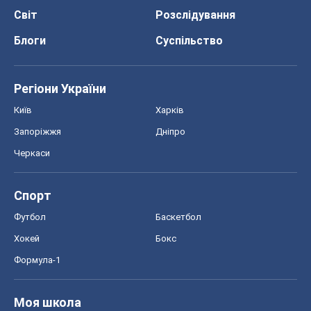
Черкаси
Спорт
Футбол
Баскетбол
Хокей
Бокс
Формула-1
Моя школа
ГДЗ
Підручники
Онлайн уроки
ДПА
ЗНО
НМТ
СНД посібники
Авто