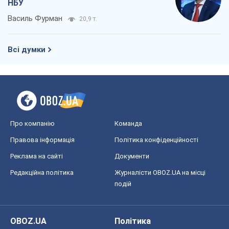
Про компанію
Команда
Правова інформація
Політика конфіденційності
Реклама на сайті
Документи
Редакційна політика
Журналісти OBOZ.UA на місці
подій
OBOZ.UA
Політика
Світ
Розслідування
Блоги
Суспільство
Регіони України
Київ
Харків
Запоріжжя
Дніпро