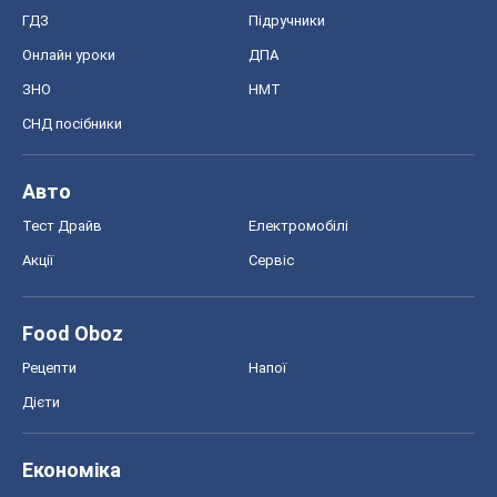
Тест Драйв
Електромобілі
Акції
Сервіс
Food Oboz
Рецепти
Напої
Дієти
Економіка
Ринки та компанії
Макроекономіка
MedOboz
Новини медицини
MAMACLUB
Шоу