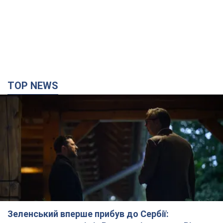
Зеленський вперше прибув до Сербії:
планується зустріч із Вучичем і не лише. Відео
Це перший візит глави держави до Бєлграда
час назад
65,9 т.
"Верніть Федорова": у містах України 23-й день
поспіль тривають масові мітинги з
картонками. Фото і відео