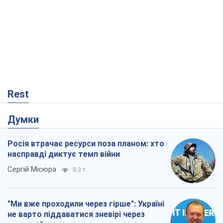
Думки
Росія втрачає ресурси поза планом: хто
насправді диктує темп війни
Сергій Місюра
8,3 т.
"Ми вже проходили через гірше": Україні
не варто піддаватися зневірі через
ракетний терор
Сергій Марченко, експерт
8,0 т.
Захід проспав загрозу: Росія може
перевірити НАТО війною
Леонід Невзлін
2,8 т.