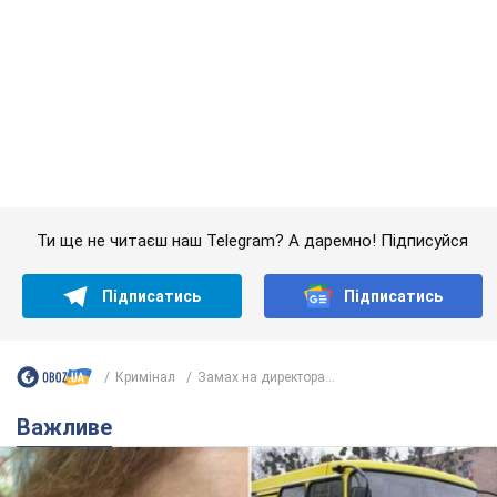
Ти ще не читаєш наш Telegram? А даремно! Підписуйся
Підписатись
Підписатись
Кримінал
Замах на директора...
Важливе
У Львові жінка спровокувала конфлікт,