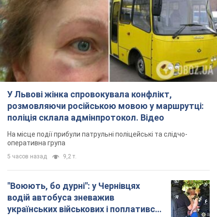
розмовляючи російською мовою у маршрутці:
поліція склала адмінпротокол. Відео
На місце події прибули патрульні поліцейські та слідчо-
оперативна група
5 часов назад
9,2 т.
"Воюють, бо дурні": у Чернівцях
водій автобуса зневажив
українських військових і поплатився.
Відео
Водія звільнили після конфлікту з пасажирами
та образ військових
8 часов назад
8,4 т.
"Не слідкує за сексуальністю": у
Києві консультант салону краси
образив жінку після хімієтерапії,
розгорівся скандал. Фото