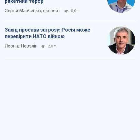
"Варта" та "Новатор" витримали
кулеметний обстріл і удар FPV-дрона,
врятувавши життя офіцеру ЗСУ
Українська Бронетехніка
2,8 т.
КНДР як каталізатор війни, або Про
новий етап російсько-
північнокорейського союзу