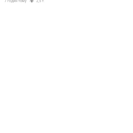
7 годин тому
2,5 т.