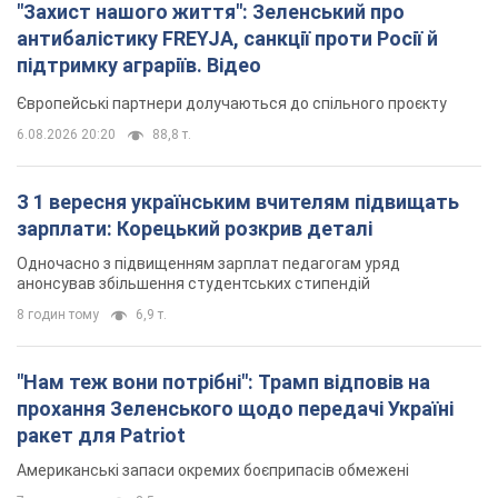
"Захист нашого життя": Зеленський про
антибалістику FREYJA, санкції проти Росії й
підтримку аграріїв. Відео
Європейські партнери долучаються до спільного проєкту
6.08.2026 20:20
88,8 т.
З 1 вересня українським вчителям підвищать
зарплати: Корецький розкрив деталі
Одночасно з підвищенням зарплат педагогам уряд
анонсував збільшення студентських стипендій
8 годин тому
6,9 т.
"Нам теж вони потрібні": Трамп відповів на
прохання Зеленського щодо передачі Україні
ракет для Patriot
Американські запаси окремих боєприпасів обмежені