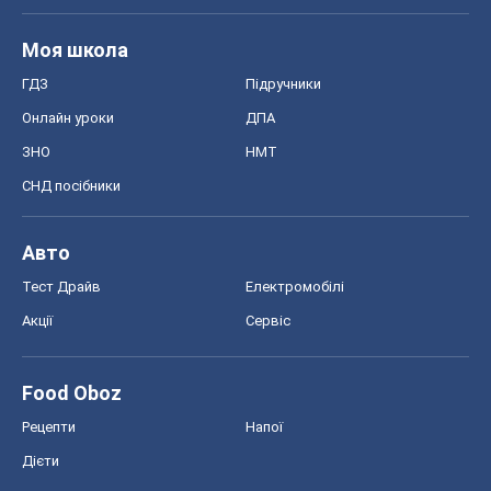
Моя школа
ГДЗ
Підручники
Онлайн уроки
ДПА
ЗНО
НМТ
СНД посібники
Авто
Тест Драйв
Електромобілі
Акції
Сервіс
Food Oboz
Рецепти
Напої
Дієти