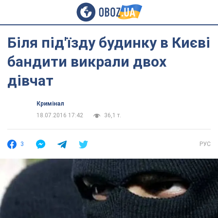
Біля під'їзду будинку в Києві
бандити викрали двох
дівчат
Кримінал
18.07.2016 17:42
36,1 т.
3
РУС