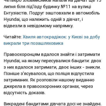
Четверо зловмисників напали на дівчат ще 15
липня біля під'їзду будинку №11 на вулиці
Ентузіастів. Подруг заштовхали в автомобіль
Hyundai, що належить одній з дівчат, і
відвезли в невідомому напрямку.
Читайте:
Хвиля автокрадіжок: у Києві за добу
викрали три позашляховика
Правоохоронцям вдалося знайти і затримати
Hyundai, на якому пересувалися бандити: двох
з них вдалося затримати, двоє інших - зникли.
Пізніше з'ясувалося, що поліція відпустила
затриманих. Як розповіли нашому виданню
джерела в правоохоронних органах, через
відсутність доказів.
Викрадені бандитами дівчата досі не знайдені.