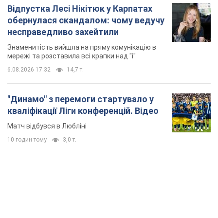
Відпустка Лесі Нікітюк у Карпатах
обернулася скандалом: чому ведучу
несправедливо захейтили
Знаменитість вийшла на пряму комунікацію в
мережі та розставила всі крапки над "і"
6.08.2026 17:32
14,7 т.
"Динамо" з перемоги стартувало у
кваліфікації Ліги конференцій. Відео
Матч відбувся в Любліні
10 годин тому
3,0 т.