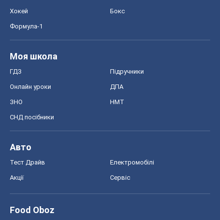
Хокей
Бокс
Формула-1
Моя школа
ГДЗ
Підручники
Онлайн уроки
ДПА
ЗНО
НМТ
СНД посібники
Авто
Тест Драйв
Електромобілі
Акції
Сервіс
Food Oboz