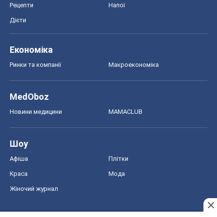
Рецепти
Напої
Дієти
Економіка
Ринки та компанії
Макроекономіка
MedOboz
Новини медицини
MAMACLUB
Шоу
Афіша
Плітки
Краса
Мода
Жіночий журнал