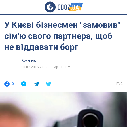
У Києві бізнесмен "замовив"
сім'ю свого партнера, щоб
не віддавати борг
Кримінал
13.07.2015 20:06
10,0 т.
0
РУС