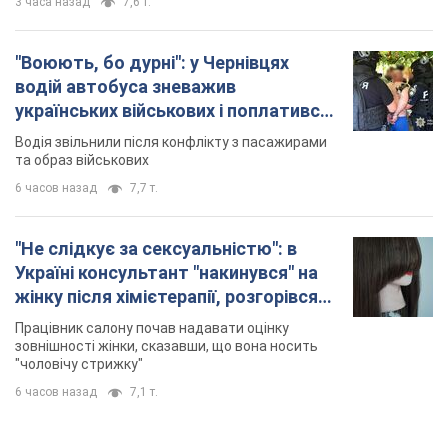
3 часа назад
7,6 т.
"Воюють, бо дурні": у Чернівцях
водій автобуса зневажив
українських військових і поплатився.
Відео
Водія звільнили після конфлікту з пасажирами
та образ військових
6 часов назад
7,7 т.
"Не слідкує за сексуальністю": в
Україні консультант "накинувся" на
жінку після хімієтерапії, розгорівся
скандал. Фото
Працівник салону почав надавати оцінку
зовнішності жінки, сказавши, що вона носить
"чоловічу стрижку"
6 часов назад
7,1 т.