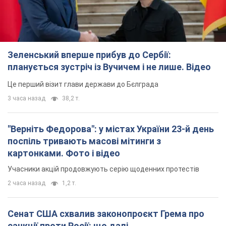
Зеленський вперше прибув до Сербії:
планується зустріч із Вучичем і не лише. Відео
Це перший візит глави держави до Бєлграда
3 часа назад
38,2 т.
"Верніть Федорова": у містах України 23-й день
поспіль тривають масові мітинги з
картонками. Фото і відео
Учасники акцій продовжують серію щоденних протестів
2 часа назад
1,2 т.
Сенат США схвалив законопроєкт Грема про
санкції проти Росії: що далі