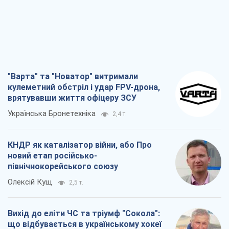
"Варта" та "Новатор" витримали
кулеметний обстріл і удар FPV-дрона,
врятувавши життя офіцеру ЗСУ
Українська Бронетехніка
2,4 т.
КНДР як каталізатор війни, або Про
новий етап російсько-
північнокорейського союзу
Олексій Кущ
2,5 т.
Вихід до еліти ЧС та тріумф "Сокола":
що відбувається в українському хокеї