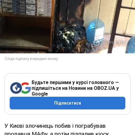
Будьте першими у курсі головного —
підпишіться на Новини на OBOZ.UA у
Google
Підписатися
У Києві злочинець побив і пограбував
продавця МАФу, а потім підпалив кіоск.