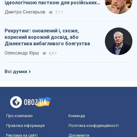
ідеологічною пасткою для російських
окупантів
Дмитро Снєгирьов
7,1 т.
Рекрутинг: оновлений і, схоже,
корисний ворожий досвід, або
Діалектика вибагливого боягузтва
Олександр Кірш
6,0 т.
Всі думки
Про компанію
Команда
Правова інформація
Політика конфіденційності
Реклама на сайті
Документи