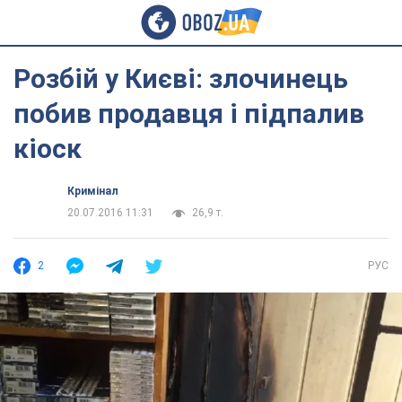
Розбій у Києві: злочинець
побив продавця і підпалив
кіоск
Кримінал
20.07.2016 11:31
26,9 т.
2
РУС