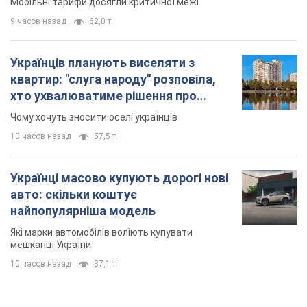
Мобільні тарифи досягли критичної межі
9 часов назад
62,0 т.
Українців планують виселяти з
квартир: "слуга народу" розповіла,
хто ухвалюватиме рішення про
знесення будинків
Чому хочуть зносити оселі українців
10 часов назад
57,5 т.
Українці масово купують дорогі нові
авто: скільки коштує
найпопулярніша модель
Які марки автомобілів воліють купувати
мешканці України
10 часов назад
37,1 т.