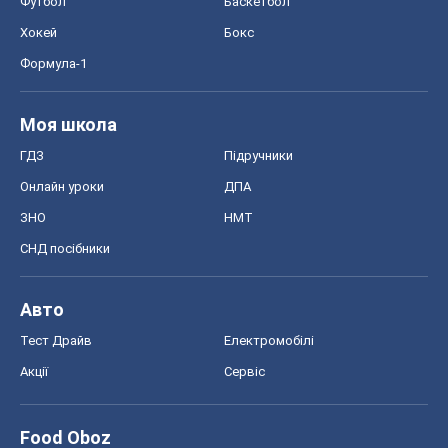
Футбол
Баскетбол
Хокей
Бокс
Формула-1
Моя школа
ГДЗ
Підручники
Онлайн уроки
ДПА
ЗНО
НМТ
СНД посібники
Авто
Тест Драйв
Електромобілі
Акції
Сервіс
Food Oboz