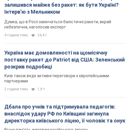
2 години тому
1,8 т.
Дбала про учнів та підтримувала педагогів:
внаслідок удару РФ по Київщині загинула
директорка київського ліцею, її чоловік та онук
Вічна пам'ять жертвам російського терору
2 години тому
13,2 т.