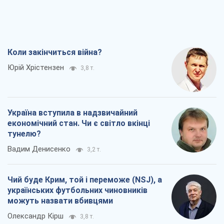
Вадим Денисенко
3,2 т.
Чий буде Крим, той і переможе (NSJ), а
українських футбольних чиновників
можуть назвати вбивцями
Олександр Кірш
3,8 т.
Захід проспав загрозу: Росія може
перевірити НАТО війною
Леонід Невзлін
6,6 т.
Всі думки