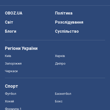
Черкаси
Спорт
Футбол
Баскетбол
Хокей
Бокс
Формула-1
Моя школа
ГДЗ
Підручники
Онлайн уроки
ДПА
ЗНО
НМТ
СНД посібники
Авто
Тест Драйв
Електромобілі