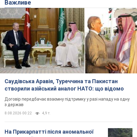
створили азійський аналог НАТО: що відомо
Договір передбачає взаємну підтримку у разі нападу на одну
з держав
8.08.2026 00:22
4,9 т.
На Прикарпатті після аномальної
спеки пройшла потужна злива:
дороги перетворились на річки.
Відео
Негода накрила Івано-Франківщину та
курортний Буковель
6 годин тому
13,1 т.
Хорватія принизила збірну Росії зі
спортивної гімнастики, офіційно не
допустивши до чемпіонату Європи
основних спортсменів
Турнір відбудеться в Загребі з 13 по 23 серпня
6 годин тому
10,0 т.