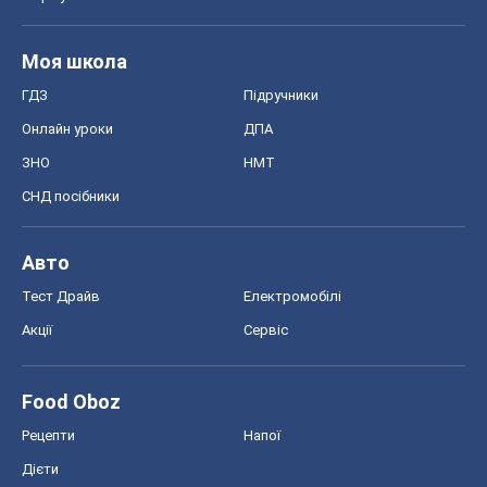
Акції
Сервіс
Food Oboz
Рецепти
Напої
Дієти
Економіка
Ринки та компанії
Макроекономіка
MedOboz
Новини медицини
MAMACLUB
Шоу
Афіша
Плітки