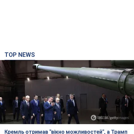
Кремль отримав "вікно можливостей", а Трамп
залишився майже без ракет: як бути Україні?
Інтерв’ю з Мельником
Думка, що в Росії закінчаться балістичні ракети, вкрай
небезпечна, наголосив експерт
4 години тому
24,4 т.
Україна має домовленості на щомісячну
поставку ракет до Patriot від США: Зеленський
розкрив подробиці
Київ також веде активні переговори з європейськими
партнерами