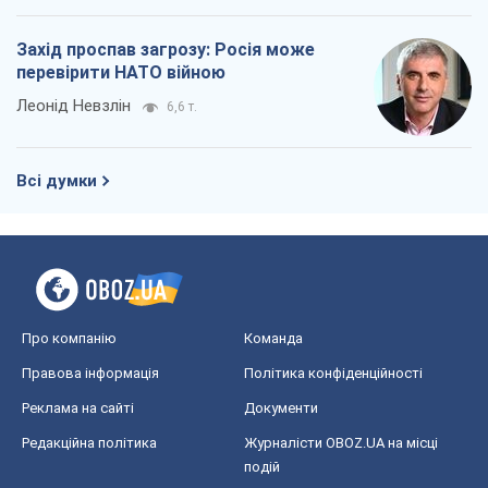
Про компанію
Команда
Правова інформація
Політика конфіденційності
Реклама на сайті
Документи
Редакційна політика
Журналісти OBOZ.UA на місці
подій
OBOZ.UA
Політика
Світ
Розслідування
Блоги
Суспільство
Регіони України
Київ
Харків
Запоріжжя
Дніпро