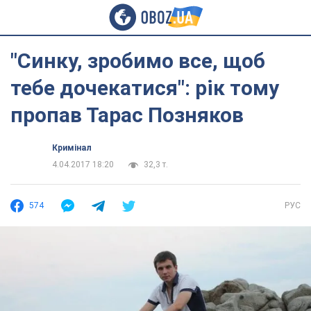
"Синку, зробимо все, щоб
тебе дочекатися": рік тому
пропав Тарас Позняков
Кримінал
4.04.2017 18:20
32,3 т.
574
РУС