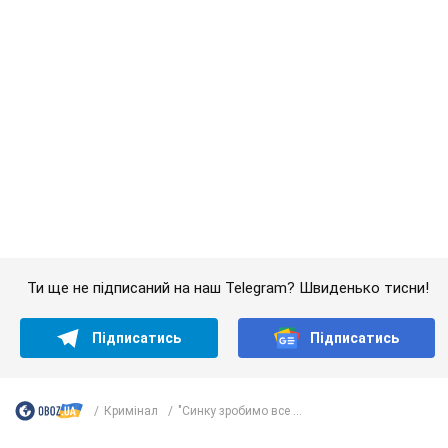
Ти ще не підписаний на наш Telegram? Швиденько тисни!
Підписатись
Підписатись
Кримінал
"Синку зробимо все ...
Важливе
Саудівська Аравія, Туреччина та Пакистан