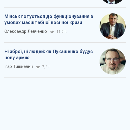
Коли закінчиться війна?
Юрій Хрістензен
3,8 т.
Україна вступила в надзвичайний
економічний стан. Чи є світло вкінці
тунелю?