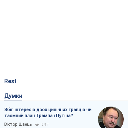
Rest
Думки
Збіг інтересів двох цинічних гравців чи
таємний план Трампа і Путіна?
Віктор Швець
5,9 т.
Мінськ готується до функціонування в
умовах масштабної воєнної кризи
Олександр Левченко
11,5 т.
Ні зброї, ні людей: як Лукашенко будує
нову армію
Ігар Тишкевич
7,4 т.