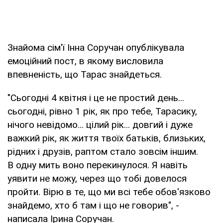
Знайома сім'ї Інна Соручан опублікувала
емоційний пост, в якому висловила
впевненість, що Тарас знайдеться.
"Сьогодні 4 квітня і це не простий день...
сьогодні, рівно 1 рік, як про тебе, Тарасику,
нічого невідомо... цілий рік... довгий і дуже
важкий рік, як життя твоїх батьків, близьких,
рідних і друзів, раптом стало зовсім іншим.
В одну мить воно перекинулося. Я навіть
уявити не можу, через що тобі довелося
пройти. Вірю в те, що ми всі тебе обов'язково
знайдемо, хто б там і що не говорив", -
написала Ірина Соручан.