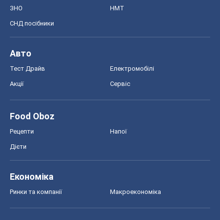
Food Oboz
Рецепти
Напої
Дієти
Економіка
Ринки та компанії
Макроекономіка
MedOboz
Новини медицини
MAMACLUB
Шоу
Афіша
Плітки
Краса
Мода