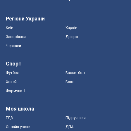
Спорт
Футбол
Баскетбол
Хокей
Бокс
Формула-1
Моя школа
ГДЗ
Підручники
Онлайн уроки
ДПА
ЗНО
НМТ
СНД посібники
Авто
Тест Драйв
Електромобілі
Акції
Сервіс