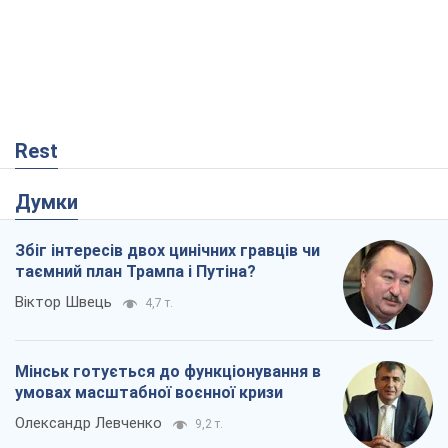
Думки
Збіг інтересів двох цинічних гравців чи
таємний план Трампа і Путіна?
Віктор Швець
4,7 т.
Мінськ готується до функціонування в
умовах масштабної воєнної кризи
Олександр Левченко
9,2 т.
Ні зброї, ні людей: як Лукашенко будує
нову армію
Ігар Тишкевич
2,8 т.