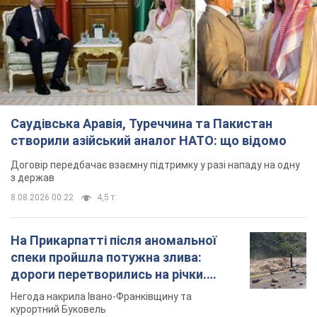
створили азійський аналог НАТО: що відомо
Договір передбачає взаємну підтримку у разі нападу на одну
з держав
8.08.2026 00:22
4,5 т.
На Прикарпатті після аномальної
спеки пройшла потужна злива:
дороги перетворились на річки.
Відео
Негода накрила Івано-Франківщину та
курортний Буковель
5 часов назад
8,2 т.
Хорватія принизила збірну Росії зі
спортивної гімнастики, офіційно не
допустивши до чемпіонату Європи
основних спортсменів
Турнір відбудеться в Загребі з 13 по 23 серпня
4 часа назад
7,2 т.