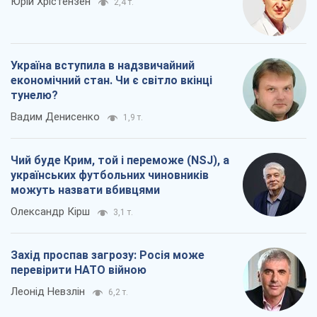
Чий буде Крим, той і переможе (NSJ), а
українських футбольних чиновників
можуть назвати вбивцями
Олександр Кірш
3,1 т.
Захід проспав загрозу: Росія може
перевірити НАТО війною
Леонід Невзлін
6,2 т.
Всі думки
Про компанію
Команда