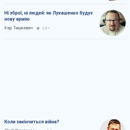
Коли закінчиться війна?
Юрій Хрістензен
2,4 т.
Україна вступила в надзвичайний
економічний стан. Чи є світло вкінці
тунелю?
Вадим Денисенко
1,9 т.