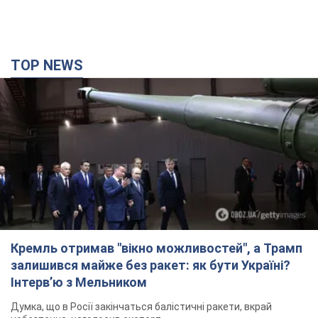
Кремль отримав "вікно можливостей", а Трамп
залишився майже без ракет: як бути Україні?
Інтерв’ю з Мельником
Думка, що в Росії закінчаться балістичні ракети, вкрай
небезпечна, наголосив експерт
2 часа назад
12,0 т.
"Все горіло": очевидиця розповіла про загибель
3-річного хлопчика і його рідних внаслідок
атаки РФ на Київщину. Відео та фото
Вічна пам'ять жертвам російського терору