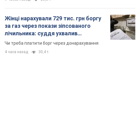
Жінці нарахували 729 тис. грн боргу
за газ через покази зіпсованого
лічильника: суддя ухвалив
неочікуване рішення
Чи треба платити борг через донарахування
4 часа назад
30,4 т.