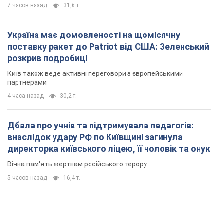
7 часов назад
31,6 т.
Україна має домовленості на щомісячну
поставку ракет до Patriot від США: Зеленський
розкрив подробиці
Київ також веде активні переговори з європейськими
партнерами
4 часа назад
30,2 т.
Дбала про учнів та підтримувала педагогів:
внаслідок удару РФ по Київщині загинула
директорка київського ліцею, її чоловік та онук
Вічна пам'ять жертвам російського терору
5 часов назад
16,4 т.