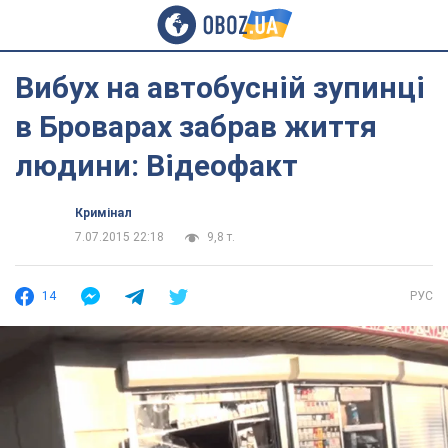
Вибух на автобусній зупинці
в Броварах забрав життя
людини: Відеофакт
Кримінал
7.07.2015 22:18
9,8 т.
14
РУС