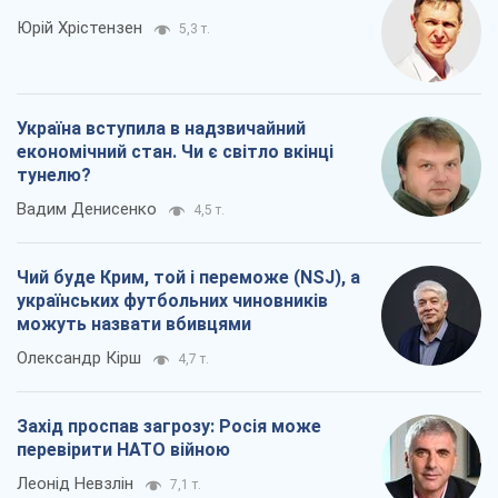
Юрій Хрістензен
5,3 т.
Україна вступила в надзвичайний
економічний стан. Чи є світло вкінці
тунелю?
Вадим Денисенко
4,5 т.
Чий буде Крим, той і переможе (NSJ), а
українських футбольних чиновників
можуть назвати вбивцями
Олександр Кірш
4,7 т.
Захід проспав загрозу: Росія може
перевірити НАТО війною
Леонід Невзлін
7,1 т.