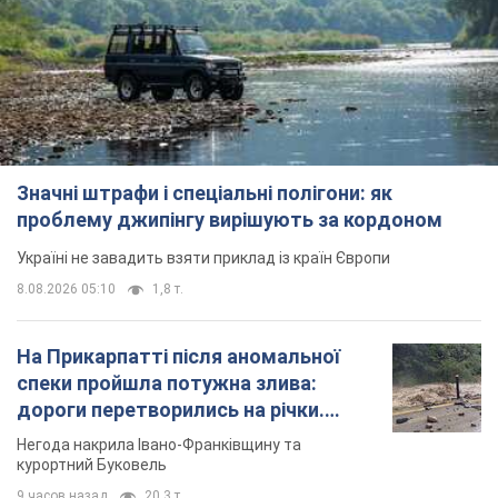
Значні штрафи і спеціальні полігони: як
проблему джипінгу вирішують за кордоном
Україні не завадить взяти приклад із країн Європи
8.08.2026 05:10
1,8 т.
На Прикарпатті після аномальної
спеки пройшла потужна злива:
дороги перетворились на річки.
Відео
Негода накрила Івано-Франківщину та
курортний Буковель
9 часов назад
20,3 т.