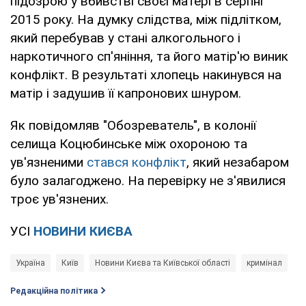
підозрою у вбивстві своєї матері в серпні
2015 року. На думку слідства, між підлітком,
який перебував у стані алкогольного і
наркотичного сп'яніння, та його матір'ю виник
конфлікт. В результаті хлопець накинувся на
матір і задушив її капронових шнуром.
Як повідомляв "Обозреватель", в колонії
селища Коцюбинське між охороною та
ув'язненими
стався конфлікт
, який незабаром
було залагоджено. На перевірку не з'явилися
троє ув'язнених.
УСІ
НОВИНИ КИЄВА
Україна
Київ
Новини Києва та Київської області
кримінал
Редакційна політика