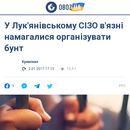
У Лук'янівському СІЗО в'язні
намагалися організувати
бунт
Кримінал
3.01.2017 17:15
15,9 т.
5
РУС