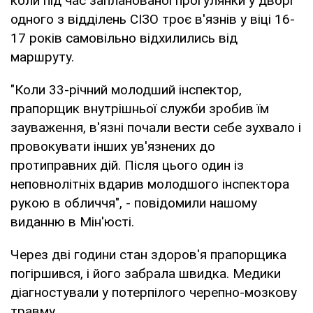
коли під час запланованої прогулянки у дворі
одного з відділень СІЗО троє в'язнів у віці 16-
17 років самовільно відхилились від
маршруту.
"Коли 33-річний молодший інспектор,
прапорщик внутрішньої служби зробив їм
зауваження, в'язні почали вести себе зухвало і
провокувати інших ув'язнених до
протиправних дій. Після цього один із
неповнолітніх вдарив молодшого інспектора
рукою в обличчя", - повідомили нашому
виданню в Мін'юсті.
Через дві години стан здоров'я прапорщика
погіршився, і його забрала швидка. Медики
діагностували у потерпілого черепно-мозкову
травму.