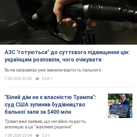
АЗС "готуються" до суттєвого підвищення цін:
українцям розповіли, чого очікувати
Як на заправках уже змінили вартість пального
7.08.2026 22:56
23,8 т.
"Білий дім не є власністю Трампа":
суд США зупинив будівництво
бальної зали за $400 млн
Трамп вже заявив, що негайно подасть
апеляцію а це "жахливе рішення"
7.08.2026 23:54
3,3 т.