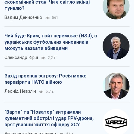
економічний стан. Чи є світло вкінці
тунелю?
Вадим Денисенко
561
Чий буде Крим, той і переможе (NSJ), а
українських футбольних чиновників
можуть назвати вбивцями
Олександр Кірш
2,2 т.
Захід проспав загрозу: Росія може
перевірити НАТО війною
Леонід Невзлін
5,7 т.
"Варта" та "Новатор" витримали
кулеметний обстріл і удар FPV-дрона,
врятувавши життя офіцеру ЗСУ
Українська Бронетехніка