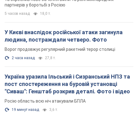
партнерів у боротьбі з Росією
5 часов назад
18,0 т.
У Києві внаслідок російської атаки загинула
людина, постраждали четверо. Фото
Ворог продовжує регулярний ракетний терор столиці
2 часа назад
27,8 т.
Україна уразила Ільський і Сизранський НПЗ та
пост спостереження на буровій установці
"Сиваш": Генштаб розкрив деталі. Фото і відео
Росію область всю ніч атакували БПЛА
19 минут назад
3,6 т.