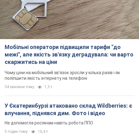
скаржитись на ціни
Чому ціни на мобільний зв'язок зросли у кілька разів і як
поліпшити якість інтернету на телефоні
34 хвилини тому
1,3 т.
У Єкатеринбурзі атаковано склад Wildberries: є
влучання, піднявся дим. Фото і відео
Не допомогла росіянам навіть робота ППО
5 годин тому
10,4 т.
"Чудовий батько": у мережі розповіли про
чоловіка, якого Росія убила ударом по
Броварах. Фото
Чоловіка згадують як професіонала своєї справи
3 години тому
3,1 т.