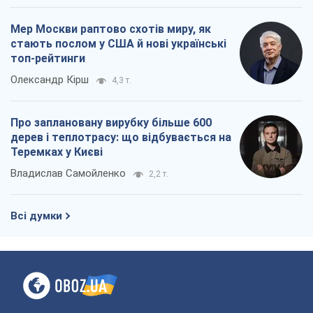
Теремках у Києві
Владислав Самойленко
2,2 т.
Всі думки
Про компанію
Команда
Правова інформація
Політика конфіденційності
Реклама на сайті
Документи
Редакційна політика
Журналісти OBOZ.UA на місці
подій
OBOZ.UA
Політика