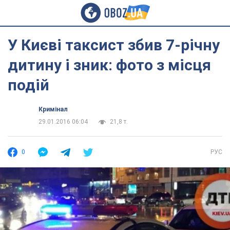
У Києві таксист збив 7-річну
дитину і зник: фото з місця
подій
Кримінал
29.01.2016 06:04
21,8 т.
0
РУС