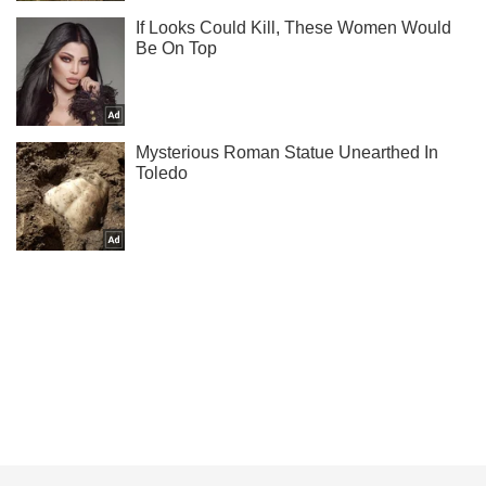
Ти ще не читаєш наш Telegram? А даремно! Підписуйся
Підписатись
Підписатись
Кримінал
У Києві таксист...
Важливе