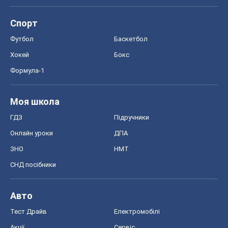
Моя школа
ГДЗ
Підручники
Онлайн уроки
ДПА
ЗНО
НМТ
СНД посібники
Авто
Тест Драйв
Електромобілі
Акції
Сервіс
Food Oboz
Рецепти
Напої
Дієти
Економіка