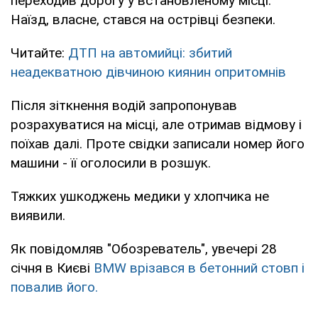
переходив дорогу у встановленому місці.
Наїзд, власне, стався на острівці безпеки.
Читайте:
ДТП на автомийці: збитий
неадекватною дівчиною киянин опритомнів
Після зіткнення водій запропонував
розрахуватися на місці, але отримав відмову і
поїхав далі. Проте свідки записали номер його
машини - її оголосили в розшук.
Тяжких ушкоджень медики у хлопчика не
виявили.
Як повідомляв "Обозреватель", увечері 28
січня в Києві
BMW врізався в бетонний стовп і
повалив його.