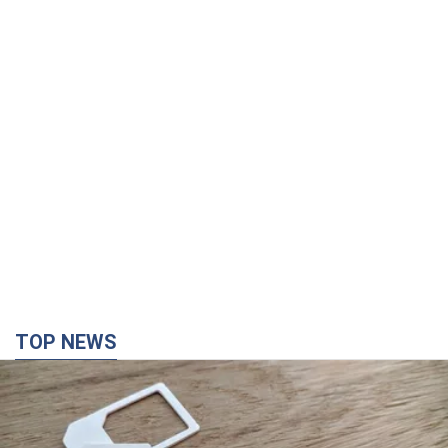
TOP NEWS
Мобільні оператори підвищили тарифи "до
межі", але якість зв'язку деградувала: чи варто