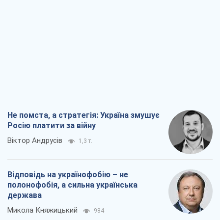
Не помста, а стратегія: Україна змушує
Росію платити за війну
Віктор Андрусів
1,3 т.
Відповідь на українофобію – не
полонофобія, а сильна українська
держава
Микола Княжицький
984
Мер Москви раптово схотів миру, як
стають послом у США й нові українські
топ-рейтинги
Олександр Кірш
4,3 т.
Про заплановану вирубку більше 600
дерев і теплотрасу: що відбувається на