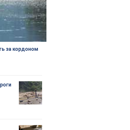
ють за кордоном
ороги