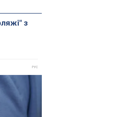
ляжі" з
РУС