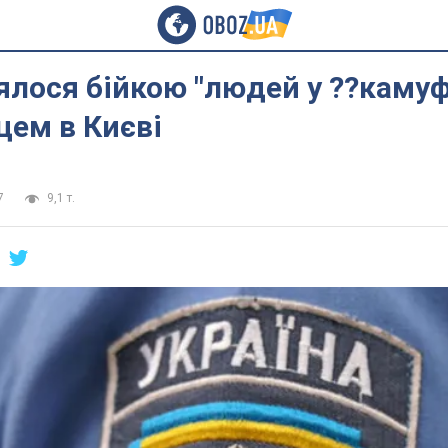
лося бійкою "людей у ??камуф
цем в Києві
7
9,1 т.