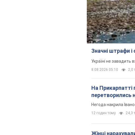
Значні штрафи і
Україні не завадить в
8.08.2026 05:10
2,0 
На Прикарпатті 
перетворились н
Негода накрила Іван
12 годин тому
24,3 т
Жінці нарахували