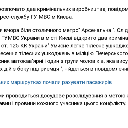
розпочато два кримінальних виробництва, повідо
прес-службу ГУ МВС м.Києва.
я вчора біля столичного метро" Арсенальна ". Слі
ГУМВС України в місті Києві відкрито два криміна
ст. 125 КК України" Умисне легке тілесне ушкоджен
есення тілесних ушкоджень в міліцію Печерського
ик автокав'ярні і один з групи чоловіків, яка вису
дій з боку підприємця ", - йдеться в повідомленні
ьких маршрутках почали рахувати пасажирів
ми проводиться досудове розслідування з метою 
вин і провини кожного учасника цього конфлікту.