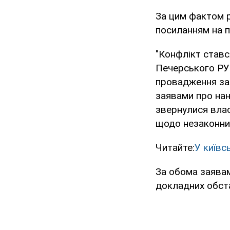
За цим фактом 
посиланням на 
"Конфлікт ставс
Печерського РУ 
провадження за 
заявами про нан
звернулися власн
щодо незаконних 
Читайте:
У київс
За обома заява
докладних обста