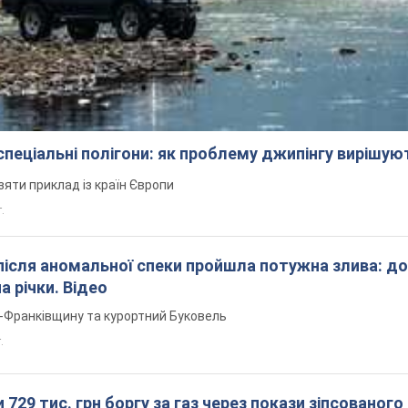
 спеціальні полігони: як проблему джипінгу вирішу
зяти приклад із країн Європи
т.
після аномальної спеки пройшла потужна злива: д
а річки. Відео
о-Франківщину та курортний Буковель
.
 729 тис. грн боргу за газ через покази зіпсованого