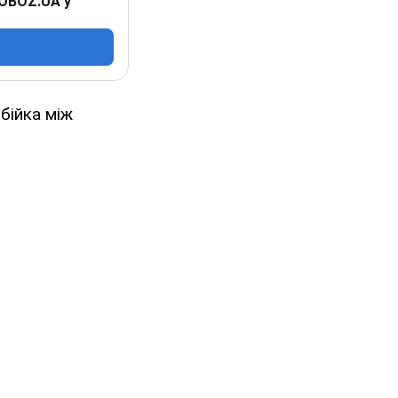
 OBOZ.UA у
 бійка між