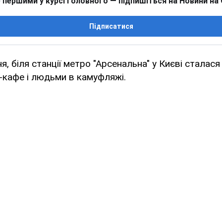
 першими у курсі головного — підпишіться на Новини на
Підписатися
ня, біля станції метро "Арсенальна" у Києві сталася
-кафе і людьми в камуфляжі.