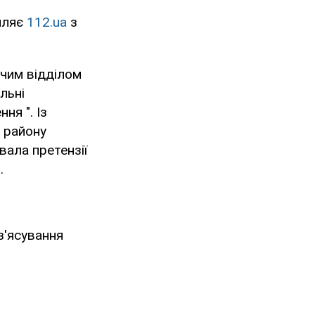
мляє
112.ua
з
дчим відділом
льні
ня ". Із
 району
вала претензії
.
з'ясування