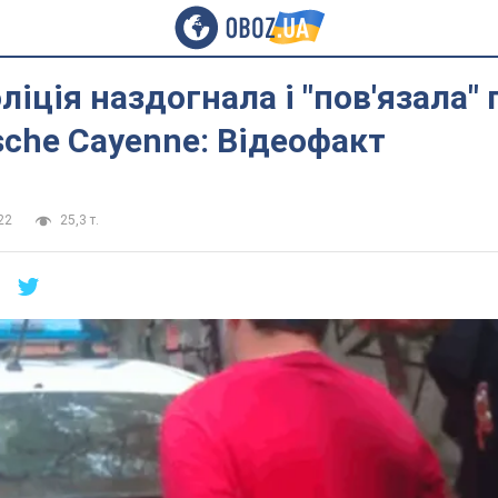
ліція наздогнала і "пов'язала" 
sche Cayenne: Відеофакт
22
25,3 т.