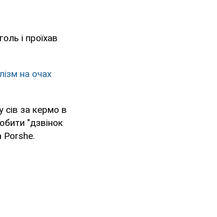
голь і проїхав
лізм на очах
у сів за кермо в
робити "дзвінок
 Porshe.