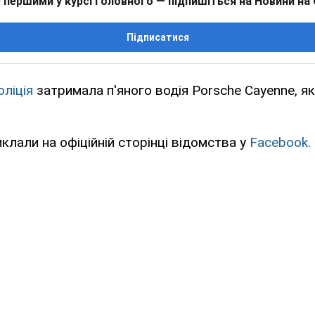
 першими у курсі головного — підпишіться на Новини на
Підписатися
оліція
затримала п'яного водія Porsche Cayenne, я
иклали на офіційній сторінці відомства у
Facebook.