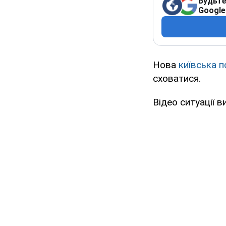
Будьте
Google
Нова
київська п
сховатися.
Відео ситуації в