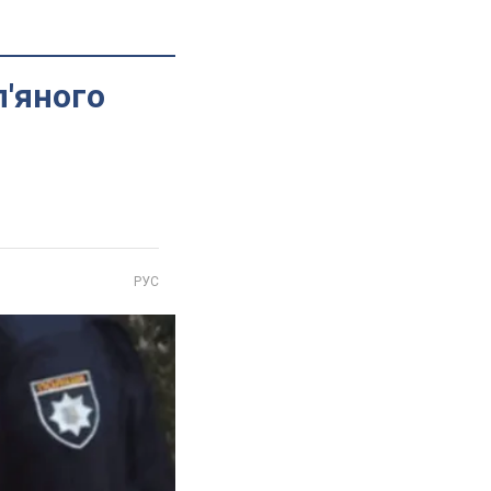
п'яного
РУС