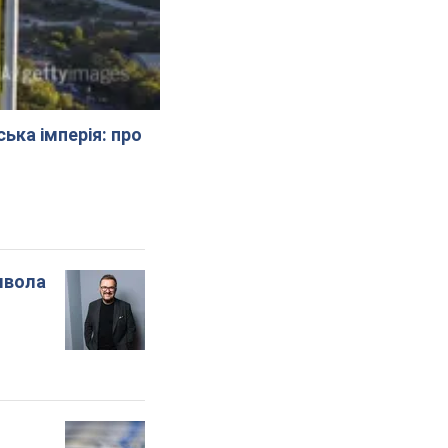
ська імперія: про
мвола