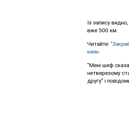
Із запису видно
вже 500 км.
Читайте:
"Закри
киян
"Мені шеф сказав
нетверезому ста
другу" і повідо