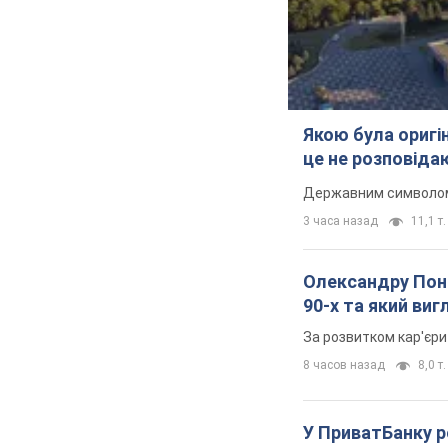
Якою була оригін
це не розповіда
Державним символом є
3 часа назад
11,1 т.
Олександру Поно
90-х та який ви
За розвитком кар'єри
8 часов назад
8,0 т.
У ПриватБанку р