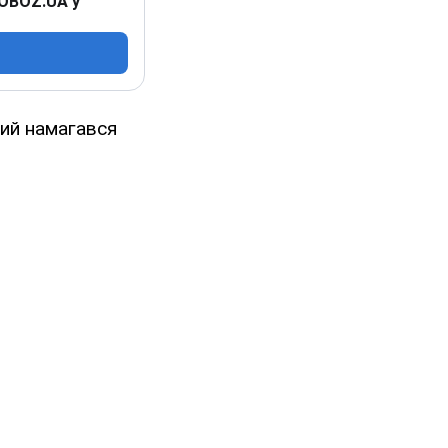
 OBOZ.UA у
кий намагався