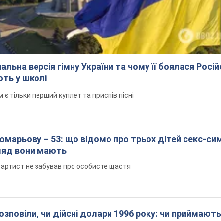
альна версія гімну України та чому її боялася Росій
ють у школі
 тільки перший куплет та приспів пісні
марьову – 53: що відомо про трьох дітей секс-си
гляд вони мають
 артист не забував про особисте щастя
озповіли, чи дійсні долари 1996 року: чи приймають