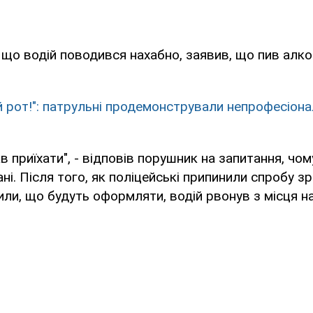
, що водій поводився нахабно, заявив, що пив алко
й рот!": патрульні продемонстрували непрофесіона
 приїхати", - відповів порушник на запитання, чом
ні. Після того, як поліцейські припинили спробу з
мили, що будуть оформляти, водій рвонув з місця на