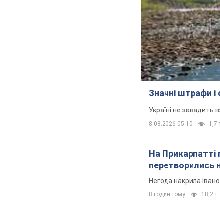
Значні штрафи і
Україні не завадить в
8.08.2026 05:10
1,7 
На Прикарпатті 
перетворились н
Негода накрила Іван
8 годин тому
18,2 т.