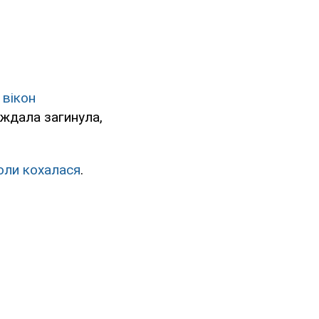
 вікон
аждала загинула,
оли кохалася
.