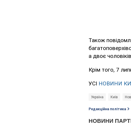
Також повідомля
багатоповерхіво
а двоє чоловікі
Крім того, 7 ли
УСІ
НОВИНИ К
Україна
Київ
Нов
Редакційна політика