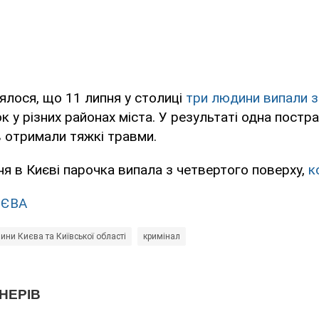
лося, що 11 липня у столиці
три людини випали з
к у різних районах міста. У результаті одна постр
в отримали тяжкі травми.
пня в Києві парочка випала з четвертого поверху,
к
ИЄВА
ини Києва та Київської області
кримінал