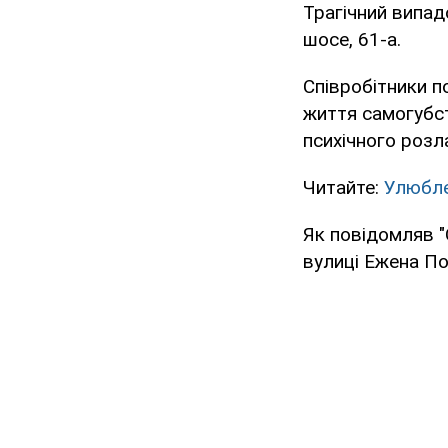
Трагічний випад
шосе, 61-а.
Співробітники по
життя самогубст
психічного розл
Читайте:
Улюблен
Як повідомляв "
вулиці Ежена П