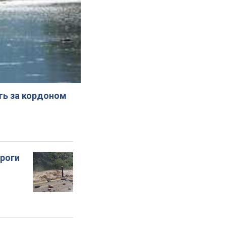
ють за кордоном
ороги