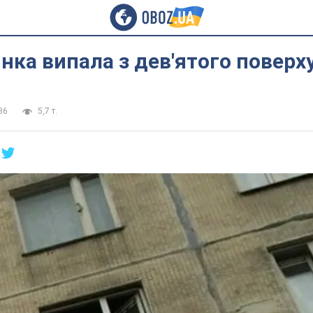
інка випала з дев'ятого поверх
36
5,7 т.