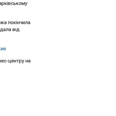
Харківському
інка покінчила
дала від
жив
нес-центру на