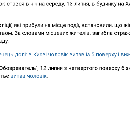
ок стався в ніч на середу, 13 липня, в будинку на 
ліції, які прибули на місце події, встановили, що ж
вом. За словами місцевих жителів, загибла страж
аду.
ець долі: в Києві чоловік випав із 5 поверху і ви
Обозреватель", 12 липня з четвертого поверху біз
отьє
випав чоловік
.