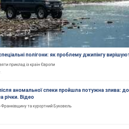
 спеціальні полігони: як проблему джипінгу вирішу
зяти приклад із країн Європи
т.
після аномальної спеки пройшла потужна злива: д
а річки. Відео
о-Франківщину та курортний Буковель