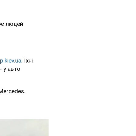
воє людей
p.kiev.ua
. Їхні
- у авто
Mercedes.