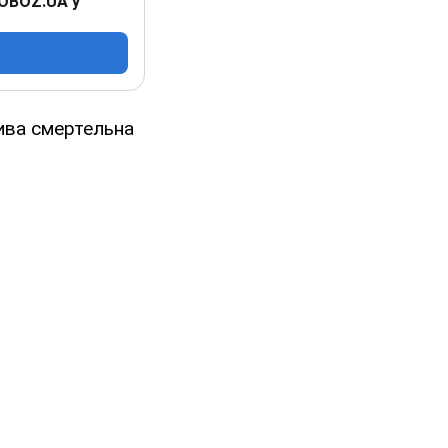
 OBOZ.UA у
лива смертельна