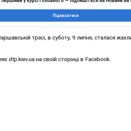
 першими у курсі головного — підпишіться на Новини на
Підписатися
Варшавській трасі, в суботу, 9 липня, сталася жах
є dtp.kiev.ua на своїй сторінці в Facebook.