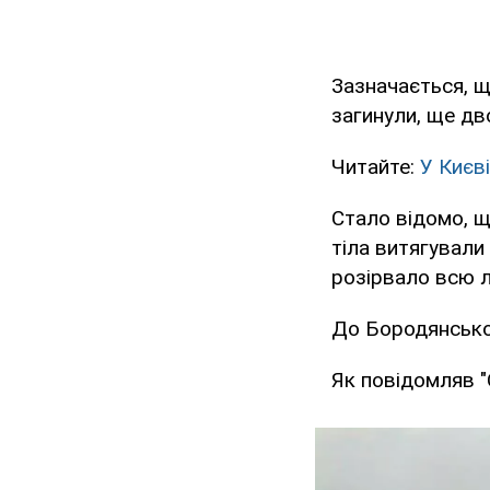
Зазначається, щ
загинули, ще дв
Читайте:
У Києв
Стало відомо, що
тіла витягували
розірвало всю л
До Бородянської
Як повідомляв "