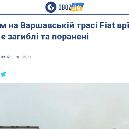
м на Варшавській трасі Fiat вр
 є загиблі та поранені
 09:02
35,2 т.