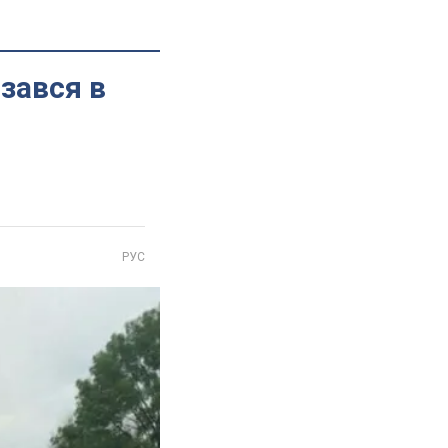
ізався в
РУС