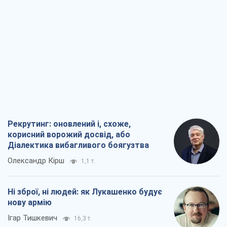
Рекрутинг: оновлений і, схоже,
корисний ворожий досвід, або
Діалектика вибагливого боягузтва
Олександр Кірш
1,1 т.
Ні зброї, ні людей: як Лукашенко будує
нову армію
Ігар Тишкевич
16,3 т.