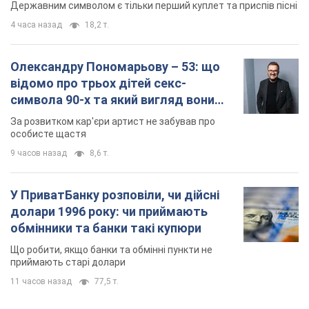
Державним символом є тільки перший куплет та приспів пісні
4 часа назад
18,2 т.
Олександру Пономарьову – 53: що
відомо про трьох дітей секс-
символа 90-х та який вигляд вони
мають
За розвитком кар'єри артист не забував про
особисте щастя
9 часов назад
8,6 т.
У ПриватБанку розповіли, чи дійсні
долари 1996 року: чи приймають
обмінники та банки такі купюри
Що робити, якщо банки та обмінні пункти не
приймають старі долари
11 часов назад
77,5 т.