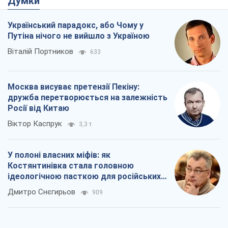
Думки
Український парадокс, або Чому у
Путіна нічого не вийшло з Україною
Віталій Портников
633
Москва висуває претензії Пекіну:
дружба перетворюється на залежність
Росії від Китаю
Віктор Каспрук
3,3 т.
У полоні власних міфів: як
Костянтинівка стала головною
ідеологічною пасткою для російських
окупантів
Дмитро Снєгирьов
909