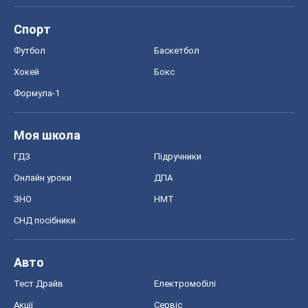
Спорт
Футбол
Баскетбол
Хокей
Бокс
Формула-1
Моя школа
ГДЗ
Підручники
Онлайн уроки
ДПА
ЗНО
НМТ
СНД посібники
Авто
Тест Драйв
Електромобілі
Акції
Сервіс