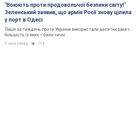
"Воюють проти продовольчої безпеки світу!"
Зеленський заявив, що армія Росії знову цілила
у порт в Одесі
Лише за тиждень проти України використали десятки ракет,
більшість із яких – балістичні
2 часа назад
714