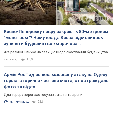
Києво-Печерську лавру закриють 80-метровим
"монстром"? Чому влада Києва відмовилась
зупиняти будівництво хмарочоса
"московського вірянина"
Яка реакція Кличка на петицію щодо скасування будівництва
час назад
10,9 т.
Армія Росії здійснила масовану атаку на Одесу:
горіла історична частина міста, є постраждалі.
Фото та відео
Для терору ворог застосував ракети та дрони
минуту назад
52,6 т.