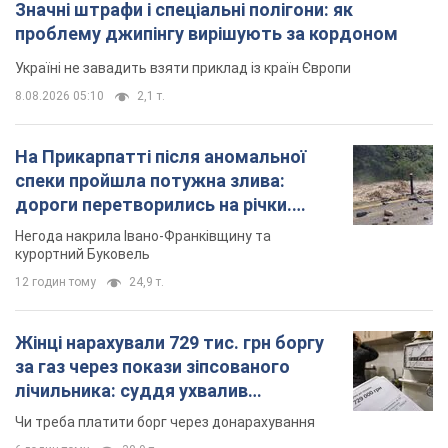
Значні штрафи і спеціальні полігони: як
проблему джипінгу вирішують за кордоном
Україні не завадить взяти приклад із країн Європи
8.08.2026 05:10
2,1 т.
На Прикарпатті після аномальної
спеки пройшла потужна злива:
дороги перетворились на річки.
Відео
Негода накрила Івано-Франківщину та
курортний Буковель
12 годин тому
24,9 т.
Жінці нарахували 729 тис. грн боргу
за газ через покази зіпсованого
лічильника: суддя ухвалив
неочікуване рішення
Чи треба платити борг через донарахування