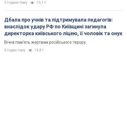
3 години тому
10,1 т.
Дбала про учнів та підтримувала педагогів:
внаслідок удару РФ по Київщині загинула
директорка київського ліцею, її чоловік та онук
Вічна пам'ять жертвам російського терору
8 годин тому
18,8 т.