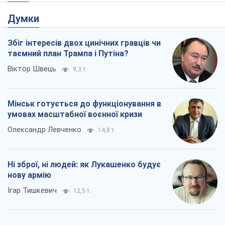
Думки
Збіг інтересів двох цинічних гравців чи
таємний план Трампа і Путіна?
Віктор Швець
9,3 т.
Мінськ готується до функціонування в
умовах масштабної воєнної кризи
Олександр Левченко
14,8 т.
Ні зброї, ні людей: як Лукашенко будує
нову армію
Ігар Тишкевич
12,5 т.