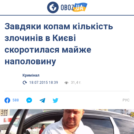
Завдяки копам кількість
злочинів в Києві
скоротилася майже
наполовину
Кримінал
18.07.2015 18:39
31,4 т.
588
РУС