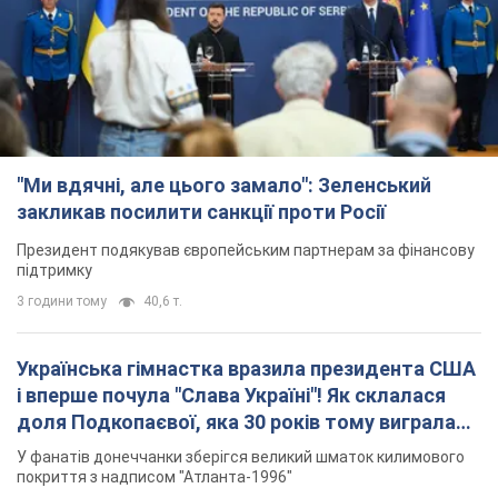
"Ми вдячні, але цього замало": Зеленський
закликав посилити санкції проти Росії
Президент подякував європейським партнерам за фінансову
підтримку
3 години тому
40,6 т.
Українська гімнастка вразила президента США
і вперше почула "Слава Україні"! Як склалася
доля Подкопаєвої, яка 30 років тому виграла
"золото" Олімпіади
У фанатів донеччанки зберігся великий шматок килимового
покриття з надписом "Атланта-1996"