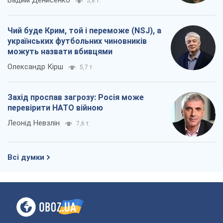
Вадим Денисенко
5,8 т.
Чий буде Крим, той і переможе (NSJ), а
українських футбольних чиновників
можуть назвати вбивцями
Олександр Кірш
5,7 т.
Захід проспав загрозу: Росія може
перевірити НАТО війною
Леонід Невзлін
7,6 т.
Всі думки