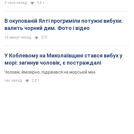
2 часа назад
9,6 т.
В окупованій Ялті прогриміли потужні вибухи:
валить чорний дим. Фото і відео
16 минут назад
375
У Коблевому на Миколаївщині стався вибух у
морі: загинув чоловік, є постраждалі
Чоловік, ймовірно, підірвався на морській міні
час назад
2,0 т.