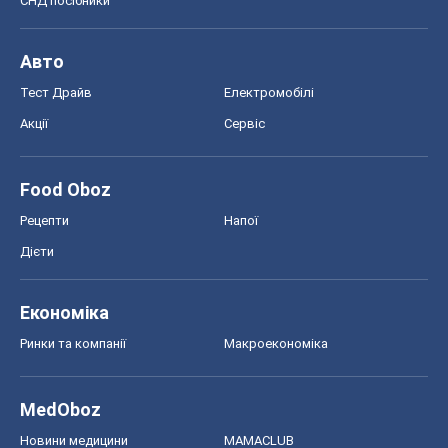
СНД посібники
Авто
Тест Драйв
Електромобілі
Акції
Сервіс
Food Oboz
Рецепти
Напої
Дієти
Економіка
Ринки та компанії
Макроекономіка
MedOboz
Новини медицини
MAMACLUB