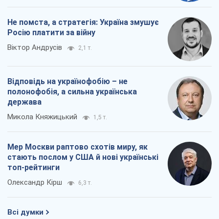
Не помста, а стратегія: Україна змушує
Росію платити за війну
Віктор Андрусів
2,1 т.
Відповідь на українофобію – не
полонофобія, а сильна українська
держава
Микола Княжицький
1,5 т.
Мер Москви раптово схотів миру, як
стають послом у США й нові українські
топ-рейтинги
Олександр Кірш
6,3 т.
Всі думки