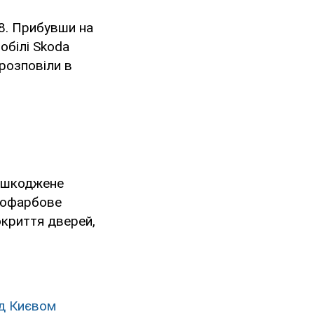
8. Прибувши на
обілі Skoda
 розповіли в
пошкоджене
кофарбове
окриття дверей,
ід Києвом