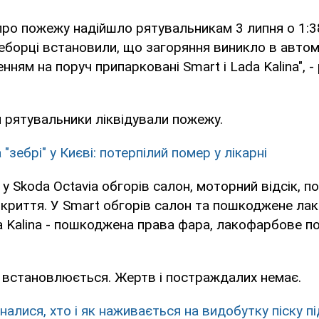
про пожежу надійшло рятувальникам 3 липня о 1:3
гнеборці встановили, що загоряння виникло в автом
нням на поруч припарковані Smart і Lada Kalina", -
 рятувальники ліквідували пожежу.
"зебрі" у Києві: потерпілий помер у лікарні
 у Skoda Octavia обгорів салон, моторний відсік, 
криття. У Smart обгорів салон та пошкоджене ла
a Kalina - пошкоджена права фара, лакофарбове п
 встановлюється. Жертв і постраждалих немає.
налися, хто і як наживається на видобутку піску п