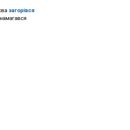
иєва
загорівся
 намагався