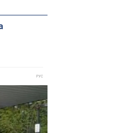
а
РУС