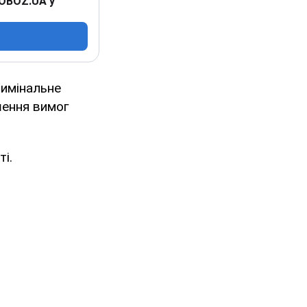
 OBOZ.UA у
римінальне
шення вимог
і.