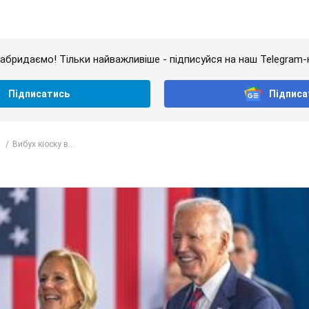
абридаємо! Тільки найважливіше - підписуйся на наш Telegram-
Підписатись
Підписа
Вибух кіоску в...