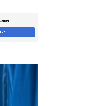
канал
тись