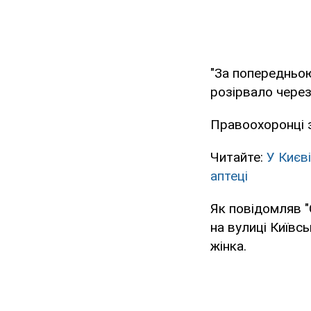
"За попередньою
розірвало через 
Правоохоронці з
Читайте:
У Києв
аптеці
Як повідомляв 
на вулиці Київсь
жінка.