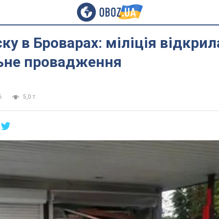
ску в Броварах: міліція відкрил
ьне провадження
6
5,0 т.