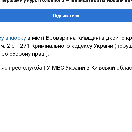
 першими у курсі головного — підпишіться на Новини на
Підписатися
у в кіоску
в місті Бровари на Київщині відкрито к
ч. 2 ст. 271 Кримінального кодексу України (пору
ро охорону праці).
яє прес-служба ГУ МВС України в Київській област