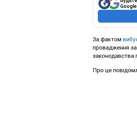
Будьте
Google
За фактом
вибух
провадження за 
законодавства п
Про це повідомл