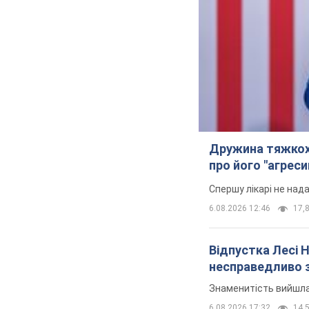
Дружина тяжкох
про його "агреси
Спершу лікарі не над
6.08.2026 12:46
17,8
Відпустка Лесі 
несправедливо 
Знаменитість вийшла 
6.08.2026 17:32
14,5