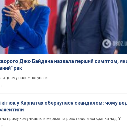
ворого Джо Байдена назвала перший симптом, яки
вний" рак
али цьому належної уваги
 т.
Нікітюк у Карпатах обернулася скандалом: чому ве
захейтили
на пряму комунікацію в мережі та розставила всі крапки над "і"
 т.