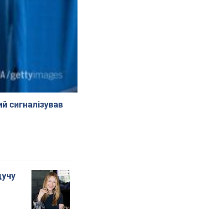
й сигналізував
дучу