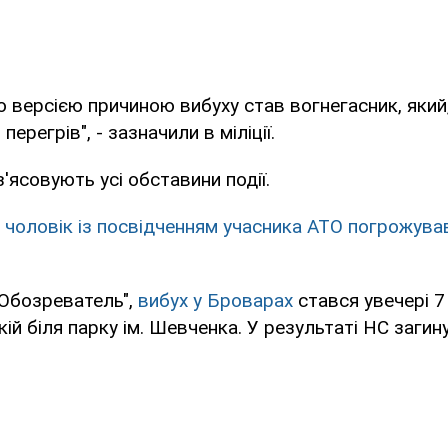
 версією причиною вибуху став вогнегасник, який
перегрів", - зазначили в міліції.
'ясовують усі обставини події.
і чоловік із посвідченням учасника АТО погрожув
"Обозреватель",
вибух у Броварах
стався увечері 7
кій біля парку ім. Шевченка. У результаті НС загин