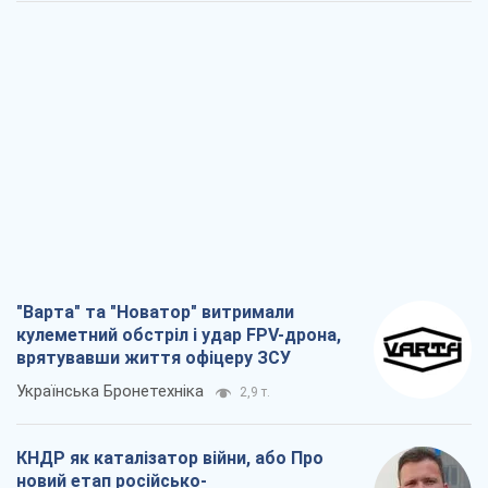
"Варта" та "Новатор" витримали
кулеметний обстріл і удар FPV-дрона,
врятувавши життя офіцеру ЗСУ
Українська Бронетехніка
2,9 т.
КНДР як каталізатор війни, або Про
новий етап російсько-
північнокорейського союзу
Олексій Кущ
3,1 т.
Вихід до еліти ЧС та тріумф "Сокола":
що відбувається в українському хокеї
Олександр Липенко
1,1 т.