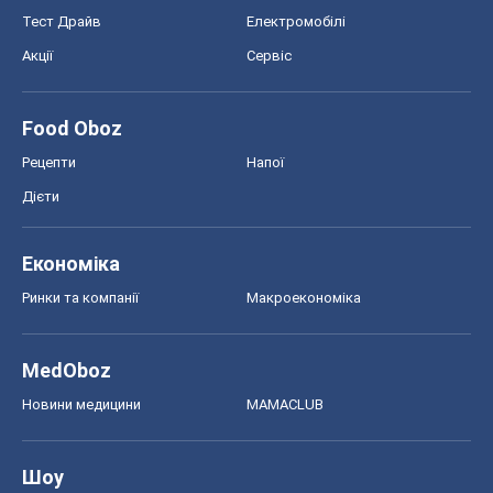
Економіка
Ринки та компанії
Макроекономіка
MedOboz
Новини медицини
MAMACLUB
Шоу
Афіша
Плітки
Краса
Мода
Жіночий журнал