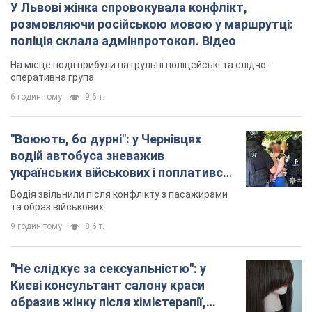
"Воюють, бо дурні": у Чернівцях
водій автобуса зневажив
українських військових і поплатився.
Відео
Водія звільнили після конфлікту з пасажирами
та образ військових
9 годин тому
8,6 т.
"Не слідкує за сексуальністю": у
Києві консультант салону краси
образив жінку після хімієтерапії,
розгорівся скандал. Фото
Працівник салону почав надавати оцінку
зовнішності жінки, сказавши, що вона носить
"чоловічу стрижку"
3 години тому
12,4 т.