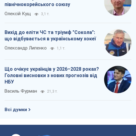
Що очікує українців у 2026–2028 роках?
Головні висновки з нових прогнозів від
НБУ
Василь Фурман
21,3 т.
Всі думки
Про компанію
Команда
Правова інформація
Політика конфіденційності
Реклама на сайті
Документи
Редакційна політика
Журналісти OBOZ.UA на місці
подій