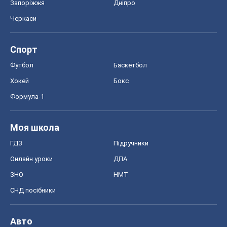
Моя школа
ГДЗ
Підручники
Онлайн уроки
ДПА
ЗНО
НМТ
СНД посібники
Авто
Тест Драйв
Електромобілі
Акції
Сервіс
Food Oboz
Рецепти
Напої
Дієти