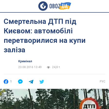
Смертельна ДТП під
Києвом: автомобілі
перетворилися на купи
заліза
Кримінал
23.08.2016 13:49
24,8 т.
1
РУС