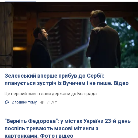
Зеленський вперше прибув до Сербії:
планується зустріч із Вучичем і не лише. Відео
Це перший візит глави держави до Бєлграда
2 години тому
71,9 т.
"Верніть Федорова": у містах України 23-й день
поспіль тривають масові мітинги з
картонками. Фото і відео
Учасники акцій продовжують серію щоденних протестів
2 години тому
2,1 т.
Сенат США схвалив законопроєкт Грема про
санкції проти Росії: що далі
Документ передбачає нові економічні обмеження
2 години тому
4,4 т.