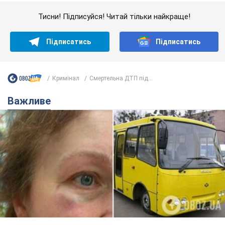
Важливе
У Львові жінка спровокувала конфлікт,
розмовляючи російською мовою у маршрутці:
поліція склала адмінпротокол. Відео
На місце події прибули патрульні поліцейські та слідчо-
оперативна група
6 годин тому
9,6 т.