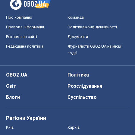
OBOZ.UA
Політика
Світ
Розслідування
Блоги
Суспільство
Регіони України
Київ
Харків
Запоріжжя
Дніпро
Черкаси
Спорт
Футбол
Баскетбол
Хокей
Бокс
Формула-1