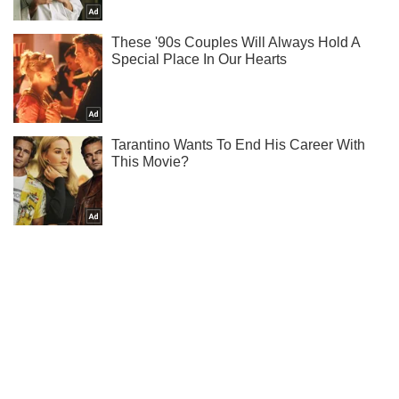
Тисни! Підписуйся! Читай тільки найкраще!
Підписатись
Підписатись
Кримінал
Смертельна ДТП під...