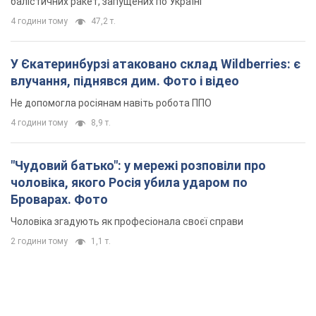
балістичних ракет, запущених по Україні
4 години тому
47,2 т.
У Єкатеринбурзі атаковано склад Wildberries: є
влучання, піднявся дим. Фото і відео
Не допомогла росіянам навіть робота ППО
4 години тому
8,9 т.
"Чудовий батько": у мережі розповіли про
чоловіка, якого Росія убила ударом по
Броварах. Фото
Чоловіка згадують як професіонала своєї справи
2 години тому
1,1 т.