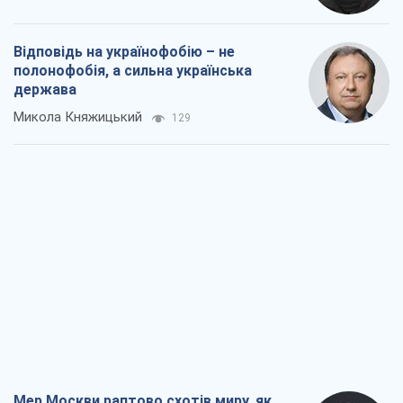
Відповідь на українофобію – не
полонофобія, а сильна українська
держава
Микола Княжицький
129
Мер Москви раптово схотів миру, як