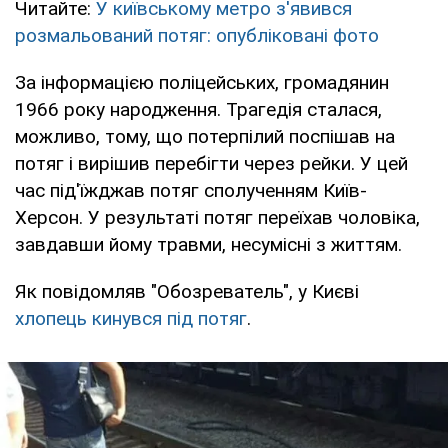
Читайте:
У київському метро з'явився
розмальований потяг: опубліковані фото
За інформацією поліцейських, громадянин
1966 року народження. Трагедія сталася,
можливо, тому, що потерпілий поспішав на
потяг і вирішив перебігти через рейки. У цей
час під'їжджав потяг сполученням Київ-
Херсон. У результаті потяг переїхав чоловіка,
завдавши йому травми, несумісні з життям.
Як повідомляв "Обозреватель", у Києві
хлопець кинувся під потяг
.