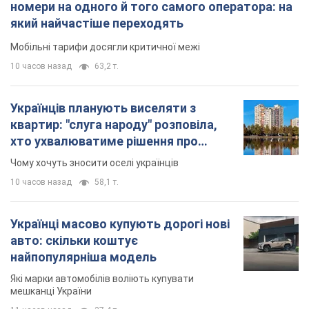
номери на одного й того самого оператора: на
який найчастіше переходять
Мобільні тарифи досягли критичної межі
10 часов назад
63,2 т.
Українців планують виселяти з
квартир: "слуга народу" розповіла,
хто ухвалюватиме рішення про
знесення будинків
Чому хочуть зносити оселі українців
10 часов назад
58,1 т.
Українці масово купують дорогі нові
авто: скільки коштує
найпопулярніша модель
Які марки автомобілів воліють купувати
мешканці України