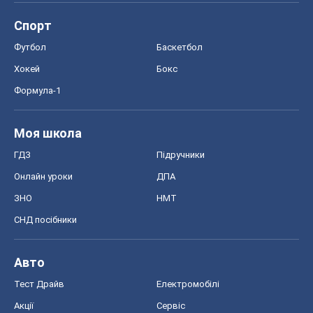
Спорт
Футбол
Баскетбол
Хокей
Бокс
Формула-1
Моя школа
ГДЗ
Підручники
Онлайн уроки
ДПА
ЗНО
НМТ
СНД посібники
Авто
Тест Драйв
Електромобілі
Акції
Сервіс