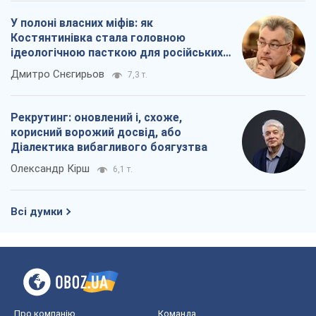
У полоні власних міфів: як
Костянтинівка стала головною
ідеологічною пасткою для російських
окупантів
Дмитро Снєгирьов
7,3 т.
Рекрутинг: оновлений і, схоже,
корисний ворожий досвід, або
Діалектика вибагливого боягузтва
Олександр Кірш
6,1 т.
Всі думки
Про компанію
Команда