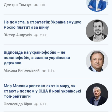
Відповідь на українофобію – не
полонофобія, а сильна українська
держава
Микола Княжицький
1,4 т.
Мер Москви раптово схотів миру, як
стають послом у США й нові українські
топ-рейтинги
Олександр Кірш
6,1 т.
Всі думки
Про компанію
Команда