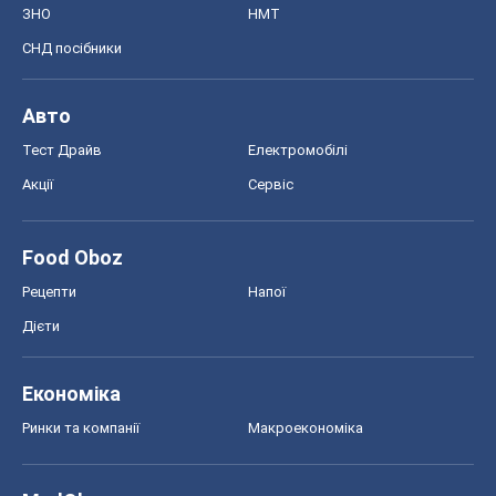
Food Oboz
Рецепти
Напої
Дієти
Економіка
Ринки та компанії
Макроекономіка
MedOboz
Новини медицини
MAMACLUB
Шоу
Афіша
Плітки
Краса
Мода
Жіночий журнал