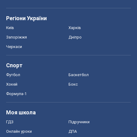
Спорт
Футбол
Баскетбол
Хокей
Бокс
Формула-1
Моя школа
ГДЗ
Підручники
Онлайн уроки
ДПА
ЗНО
НМТ
СНД посібники
Авто
Тест Драйв
Електромобілі
Акції
Сервіс