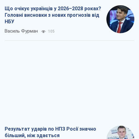
Результат ударів по НПЗ Росії значно
більший, ніж здається
Дмитро Томчук
840
Не помста, а стратегія: Україна змушує
Росію платити за війну
Віктор Андрусів
2,1 т.