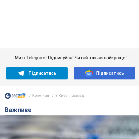
Підписатись
Підписатись
Кримінал
У Києві посеред...
Важливе
Банки "готуються" до нового курсу долара:
українцям розповіли, чого очікувати