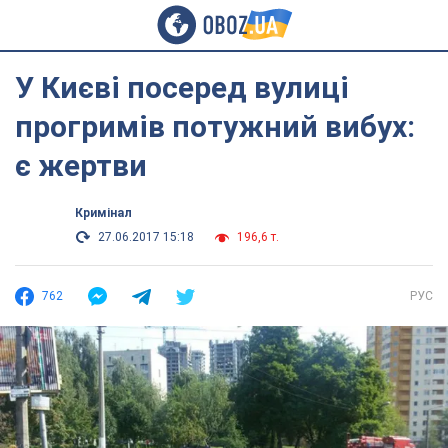
У Києві посеред вулиці
прогримів потужний вибух:
є жертви
Кримінал
27.06.2017 15:18
196,6 т.
762
РУС