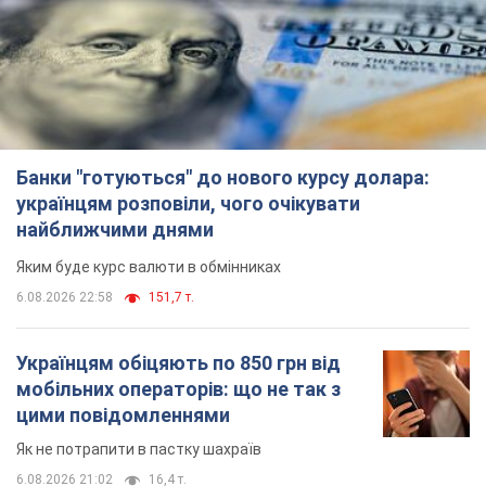
найближчими днями
Яким буде курс валюти в обмінниках
6.08.2026 22:58
151,7 т.
Українцям обіцяють по 850 грн від
мобільних операторів: що не так з
цими повідомленнями
Як не потрапити в пастку шахраїв
6.08.2026 21:02
16,4 т.
Найдорожчий футболіст "Динамо"
забив "Карабаху" вже на 10-й хвилині
матчу. Відео
Поєдинок відбувається в Польщі
6.08.2026 20:48
6,9 т.