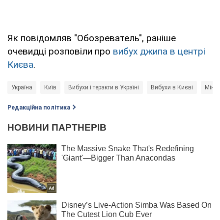
Як повідомляв "Обозреватель", раніше
очевидці розповіли про
вибух джипа в центрі
Києва
.
Україна
Київ
Вибухи і теракти в Україні
Вибухи в Києві
Мініс
Редакційна політика