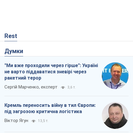
"Ми вже проходили через гірше": Україні
не варто піддаватися зневірі через
ракетний терор
Сергій Марченко, експерт
3,6 т.
Кремль переносить війну в тил Європи:
під загрозою критична логістика
Віктор Ягун
13,5 т.
Що очікує українців у 2026–2028 роках?
Головні висновки з нових прогнозів від
НБУ
Василь Фурман
105