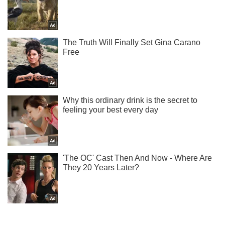
Ми в Telegram! Підписуйся! Читай тільки найкраще!