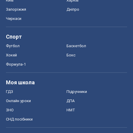
Київ
Харків
Запоріжжя
Дніпро
Черкаси
Спорт
Футбол
Баскетбол
Хокей
Бокс
Формула-1
Моя школа
ГДЗ
Підручники
Онлайн уроки
ДПА
ЗНО
НМТ
СНД посібники