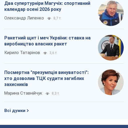
Два супертурніри Магучіх: спортивний
календар осені 2026 року
Олександр Липенко
8,7 т.
Ракетний щит і меч України: ставка на
виробництво власних ракет
Кирило Татарінов
3,6 т.
Посмертна "презумпція винуватості":
хто дозволив ТЦК судити загиблих
захисників
Марина Ставнійчук
8,3 т.
Всі думки