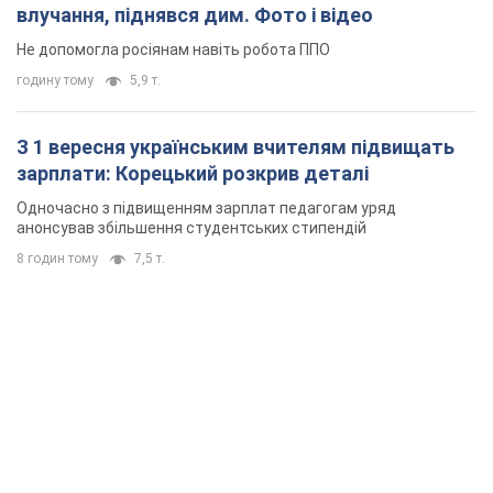
влучання, піднявся дим. Фото і відео
Не допомогла росіянам навіть робота ППО
годину тому
5,9 т.
З 1 вересня українським вчителям підвищать
зарплати: Корецький розкрив деталі
Одночасно з підвищенням зарплат педагогам уряд
анонсував збільшення студентських стипендій
8 годин тому
7,5 т.