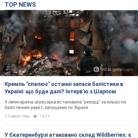
TOP NEWS
Кремль "спалює" останні запаси балістики в
Україні: що буде далі? Інтерв’ю з Шарпом
У липні країна-агресорка встановила "рекорд" за кількістю
балістичних ракет, запущених по Україні
2 години тому
19,3 т.
У Єкатеринбурзі атаковано склад Wildberries: є