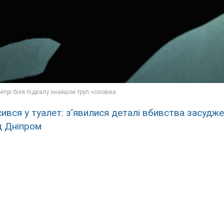
ився у туалет: з'явилися деталі вбивства засудж
д Дніпром