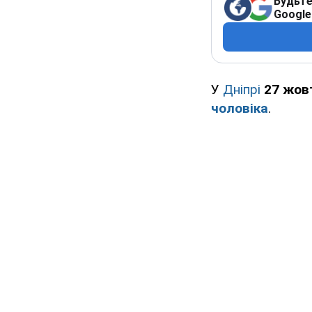
Будьте
Google
У
Дніпрі
27 жов
чоловіка
.