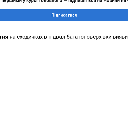
 першими у курсі головного — підпишіться на Новини на
Підписатися
тня
на сходинках в підвал багатоповерхівки вияв