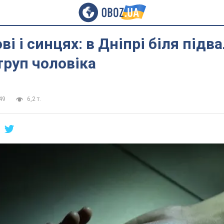
ві і синцях: в Дніпрі біля підв
руп чоловіка
49
6,2 т.