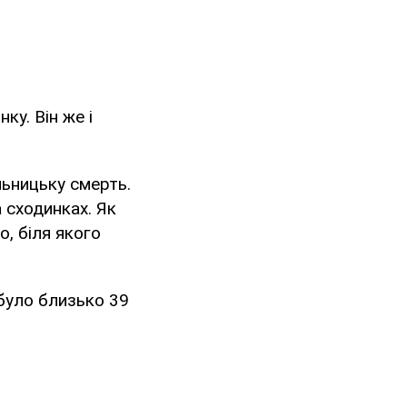
ку. Він же і
льницьку смерть.
 сходинках. Як
о, біля якого
було близько 39