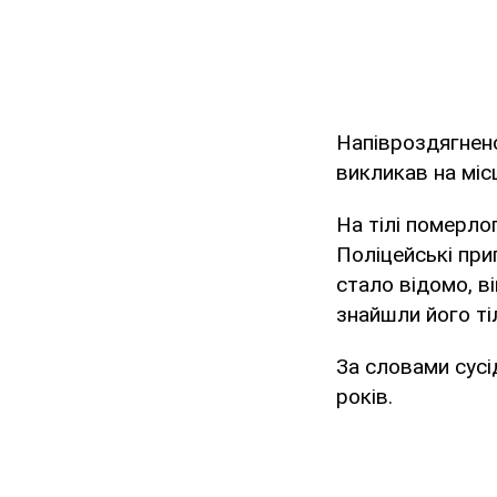
Напівроздягнено
викликав на місц
На тілі померло
Поліцейські при
стало відомо, ві
знайшли його ті
За словами сусі
років.