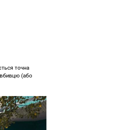
ується точна
 вбивцю (або