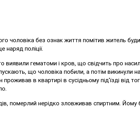
го чоловіка без ознак життя помітив житель будин
е наряд поліції.
го виявили гематоми і кров, що свідчить про наси
пускають, що чоловіка побили, а потім викинули на
н проживав в квартирі в сусідньому під'їзді від тог
ло.
дів, померлий нерідко зловживав спиртним. Йому 