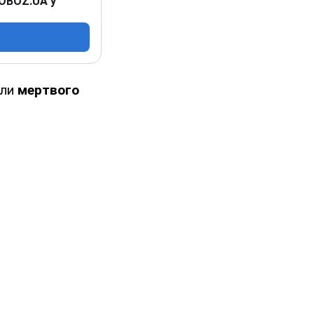
 OBOZ.UA у
или
мертвого