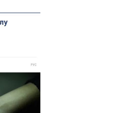
алу
РУС