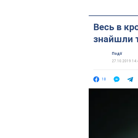
Весь в кро
знайшли т
Події
27.10.2019 14:
18