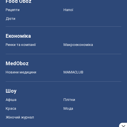
Food Oboz
Рецепти
Напої
Дієти
Економіка
Ринки та компанії
Макроекономіка
MedOboz
Новини медицини
MAMACLUB
Шоу
Афіша
Плітки
Краса
Мода
Жіночий журнал