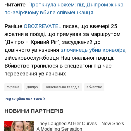
Читайте:
Проткнула ножем: під Дніпром жінка
по-звірячому вбила співмешканця
Раніше
OBOZREVATEL
писав, що ввечері 25
жовтня в поїзді, що прямував за маршрутом
"Дніпро – Кривий Ріг", засуджений до
довічного ув'язнення
злочинець убив конвоїра
,
військовослужбовця Національної гвардії.
Вбивство трапилося в спецвагоні під час
перевезення ув'язнених
Україна
Дніпро
Національна гвардія
вбивство
Редакційна політика