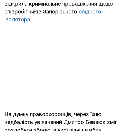
відкрила кримінальне провадження щодо
співробітників Запорізького
слідчого
ізолятора
.
На думку правоохоронців, через їхню
недбалість ув'язнений Дмитро Бевзюк зміг
роздобути зброю, з якої пізніше вбив