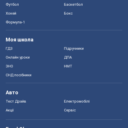
Футбол
Баскетбол
Хокей
Бокс
Формула-1
Моя школа
ГДЗ
Підручники
Онлайн уроки
ДПА
ЗНО
НМТ
СНД посібники
Авто
Тест Драйв
Електромобілі
Акції
Сервіс