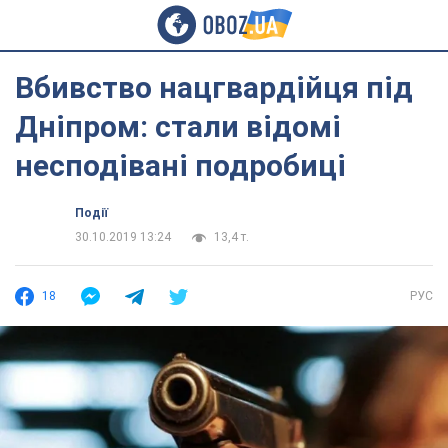
Вбивство нацгвардійця під
Дніпром: стали відомі
несподівані подробиці
Події
30.10.2019 13:24
13,4 т.
18
РУС