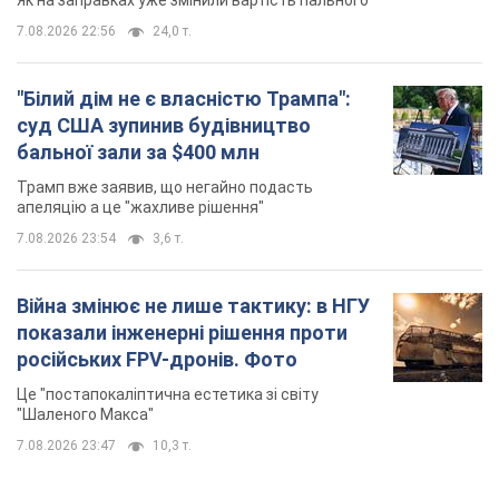
Як на заправках уже змінили вартість пального
7.08.2026 22:56
24,0 т.
"Білий дім не є власністю Трампа":
суд США зупинив будівництво
бальної зали за $400 млн
Трамп вже заявив, що негайно подасть
апеляцію а це "жахливе рішення"
7.08.2026 23:54
3,6 т.
Війна змінює не лише тактику: в НГУ
показали інженерні рішення проти
російських FPV-дронів. Фото
Це "постапокаліптична естетика зі світу
"Шаленого Макса"
7.08.2026 23:47
10,3 т.