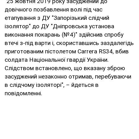
"25 жовтня 2019 року засуджений до
довічного позбавлення волі під час
етапування з ДУ "Запорізький слідчий
ізолятор" до ДУ "Дніпровська установа
виконання покарань (№4)" здійснив спробу
втечі з-під варти і, скориставшись заздалегідь
приготованим пістолетом Carrera RS34, вбив
солдата Національної гвардії України.
Слідством встановлено, що вказану зброю
засуджений незаконно отримав, перебуваючи
в слідчому ізоляторі", – йдеться в
повідомленні.