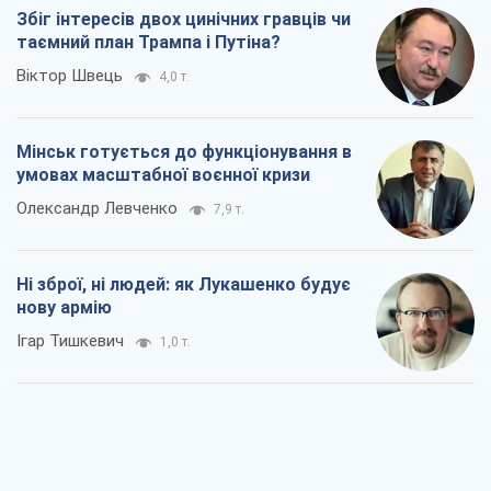
Збіг інтересів двох цинічних гравців чи
таємний план Трампа і Путіна?
Віктор Швець
4,0 т.
Мінськ готується до функціонування в
умовах масштабної воєнної кризи
Олександр Левченко
7,9 т.
Ні зброї, ні людей: як Лукашенко будує
нову армію
Ігар Тишкевич
1,0 т.