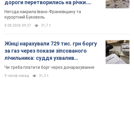
дороги перетворились на річки.
Відео
Негода накрила Івано-Франківщину та
курортний Буковель
8.08.2026 09:27
31,7 т.
Жінці нарахували 729 тис. грн боргу
за газ через покази зіпсованого
лічильника: суддя ухвалив
неочікуване рішення
Чи треба платити борг через донарахування
9 часов назад
31,3 т.