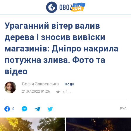
Ураганний вітер валив
дерева і зносив вивіски
магазинів: Дніпро накрила
потужна злива. Фото та
відео
Софія Закревська
Події
21.07.2022 01:26
7,4 т.
0
РУС