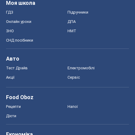
Моя школа
ГДЗ
Підручники
Онлайн уроки
ДПА
ЗНО
НМТ
СНД посібники
Авто
Тест Драйв
Електромобілі
Акції
Сервіс
Food Oboz
Рецепти
Напої
Дієти
Економіка