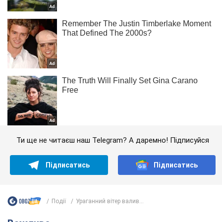
Ти ще не читаєш наш Telegram? А даремно! Підписуйся
Підписатись
Підписатись
Події
Ураганний вітер валив...