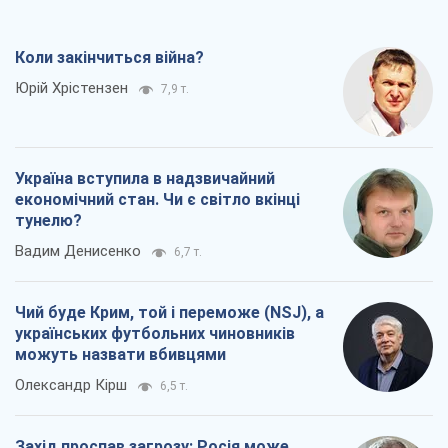
Коли закінчиться війна?
Юрій Хрістензен
7,9 т.
Україна вступила в надзвичайний
економічний стан. Чи є світло вкінці
тунелю?
Вадим Денисенко
6,7 т.
Чий буде Крим, той і переможе (NSJ), а
українських футбольних чиновників
можуть назвати вбивцями
Олександр Кірш
6,5 т.
Захід проспав загрозу: Росія може