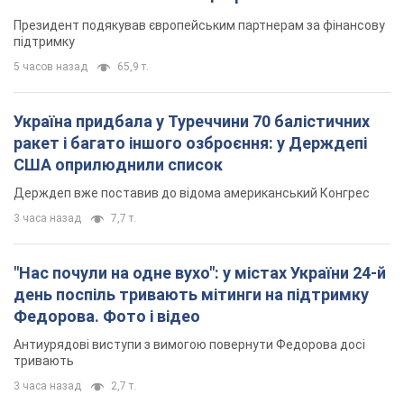
Президент подякував європейським партнерам за фінансову
підтримку
5 часов назад
65,9 т.
Україна придбала у Туреччини 70 балістичних
ракет і багато іншого озброєння: у Держдепі
США оприлюднили список
Держдеп вже поставив до відома американський Конгрес
3 часа назад
7,7 т.
"Нас почули на одне вухо": у містах України 24-й
день поспіль тривають мітинги на підтримку
Федорова. Фото і відео
Антиурядові виступи з вимогою повернути Федорова досі
тривають
3 часа назад
2,7 т.