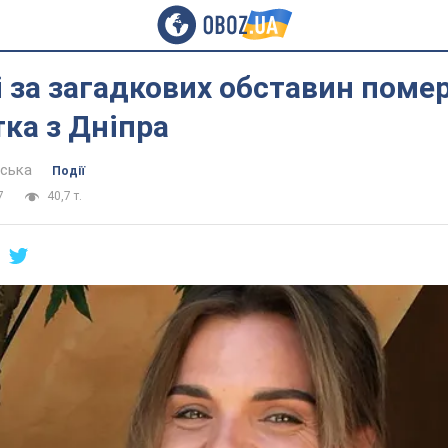
і за загадкових обставин поме
ка з Дніпра
вська
Події
7
40,7 т.