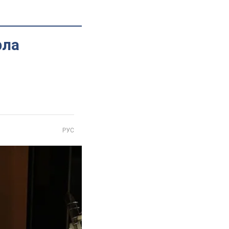
рла
РУС