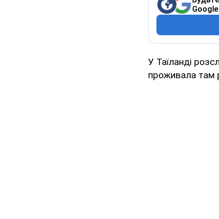
Google
У Таїланді розс
проживала там р