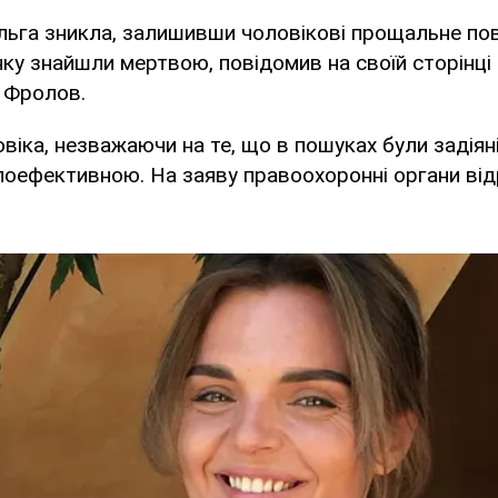
Ольга зникла, залишивши чоловікові прощальне по
ку знайшли мертвою, повідомив на своїй сторінці в
 Фролов.
іка, незважаючи на те, що в пошуках були задіяні 
лоефективною. На заяву правоохоронні органи від