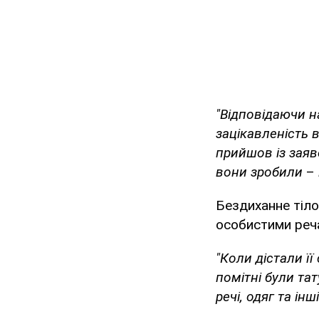
"Відповідаючи н
зацікавленість в
прийшов із заяв
вони зробили
–
Бездиханне тіло
особистими реча
"Коли дістали її
помітні були та
речі, одяг та ін