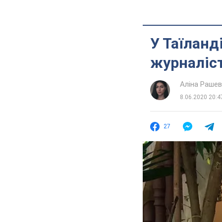
У Таїланд
журналіст
Аліна Раше
8.06.2020 20:4
27