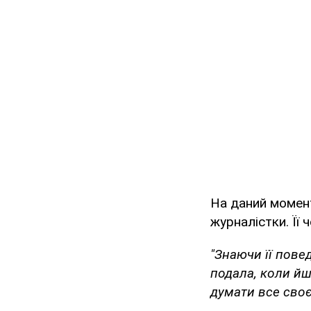
На даний момент
журналістки. Її
"Знаючи її повед
подала, коли йш
думати все своє