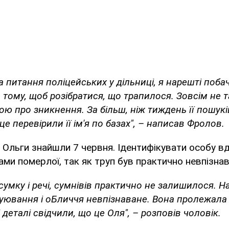
а питання поліцейських у дільниці, я нарешті побач
 тому, щоб розібратися, що трапилося. Зовсім не т
ою про зникнення. За більш, ніж тиждень її пошук
це перевірили її ім'я по базах", – написав Фролов.
 Ольги знайшли 7 червня. Ідентифікувати особу в
ми померлої, так як труп був практично невпізна
 сумку і речі, сумнівів практично не залишилося. На
туювання і оБличчя невпізнаване. Вона пролежала
ші деталі свідчили, що це Оля", – розповів чоловік.