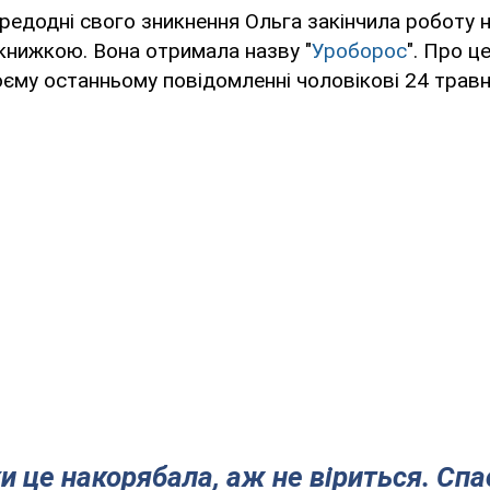
редодні свого зникнення Ольга закінчила роботу 
книжкою. Вона отримала назву "
Уроборос
". Про ц
оєму останньому повідомленні чоловікові 24 травн
ки це накорябала, аж не віриться. Спа