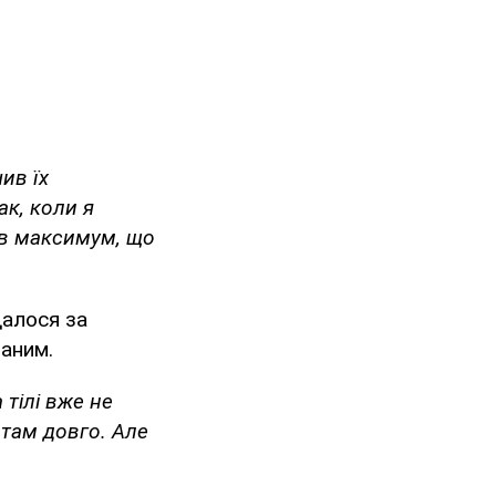
ив їх
ак, коли я
ів максимум, що
далося за
ваним.
 тілі вже не
 там довго. Але