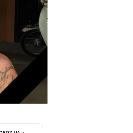
 OBOZ.UA у