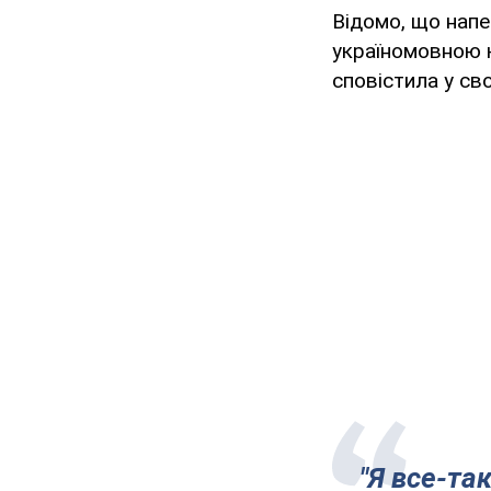
Відомо, що напе
україномовною 
сповістила у св
"Я все-та