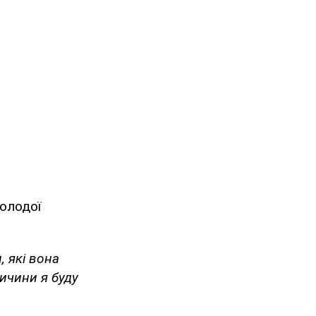
молодої
, які вона
ричини я буду