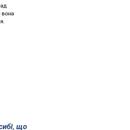
над
е вона
я.
сибі, що