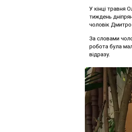
У кінці травня 
тиждень дніпрян
чоловік Дмитро
За словами чолов
робота була ма
відразу.