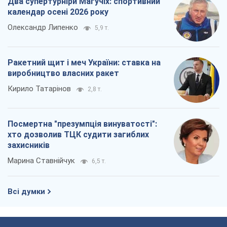
Два супертурніри Магучіх: спортивний
календар осені 2026 року
Олександр Липенко
5,9 т.
Ракетний щит і меч України: ставка на
виробництво власних ракет
Кирило Татарінов
2,8 т.
Посмертна "презумпція винуватості":
хто дозволив ТЦК судити загиблих
захисників
Марина Ставнійчук
6,5 т.
Всі думки