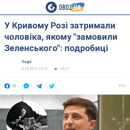
У Кривому Розі затримали
чоловіка, якому "замовили
Зеленського": подробиці
Події
9.10.2019 13:13
15,9 т.
32
РУС