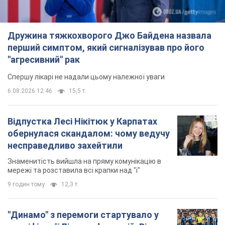
Дружина тяжкохворого Джо Байдена назвала
перший симптом, який сигналізував про його
"агресивний" рак
Спершу лікарі не надали цьому належної уваги
6.08.2026 12:46
15,5 т.
Відпустка Лесі Нікітюк у Карпатах
обернулася скандалом: чому ведучу
несправедливо захейтили
Знаменитість вийшла на пряму комунікацію в
мережі та розставила всі крапки над "і"
9 годин тому
12,3 т.
"Динамо" з перемоги стартувало у