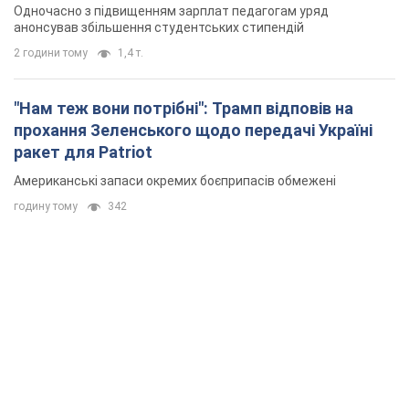
Одночасно з підвищенням зарплат педагогам уряд
анонсував збільшення студентських стипендій
2 години тому
1,4 т.
"Нам теж вони потрібні": Трамп відповів на
прохання Зеленського щодо передачі Україні
ракет для Patriot
Американські запаси окремих боєприпасів обмежені
годину тому
342