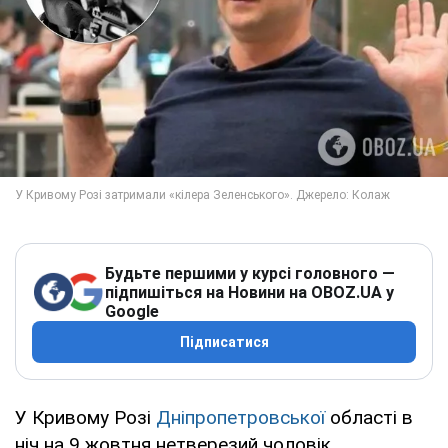
Будьте першими у курсі головного —
підпишіться на Новини на OBOZ.UA у
Google
Підписатися
У Кривому Розі
Дніпропетровської
області в
ніч на 9 жовтня нетверезий чоловік