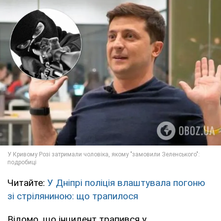
Читайте:
У Дніпрі поліція влаштувала погоню
зі стріляниною: що трапилося
Відомо, що інцидент трапився у